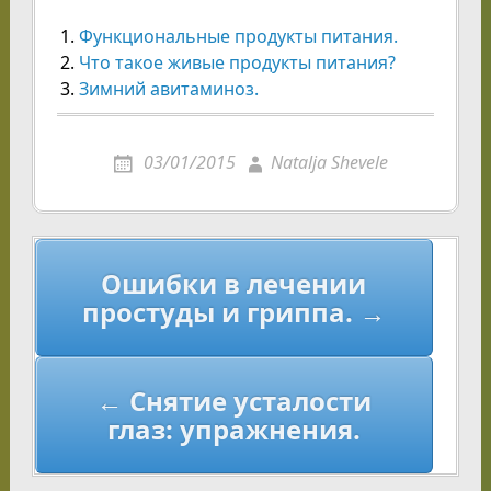
Функциональные продукты питания.
Что такое живые продукты питания?
Зимний авитаминоз.
03/01/2015
Natalja Shevele
Навигация
Ошибки в лечении
по
простуды и гриппа. →
записям
← Снятие усталости
глаз: упражнения.