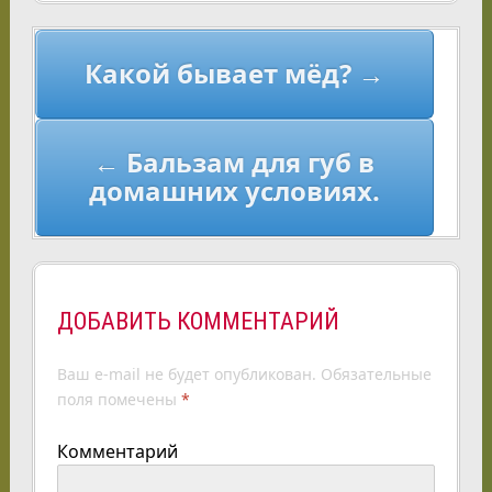
Навигация
Какой бывает мёд? →
по
записям
← Бальзам для губ в
домашних условиях.
ДОБАВИТЬ КОММЕНТАРИЙ
Ваш e-mail не будет опубликован.
Обязательные
поля помечены
*
Комментарий