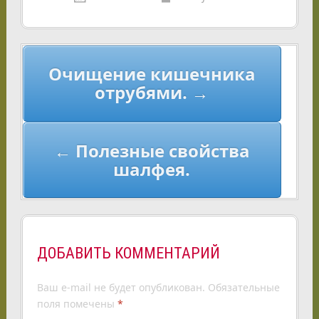
Навигация
Очищение кишечника
по
отрубями. →
записям
← Полезные свойства
шалфея.
ДОБАВИТЬ КОММЕНТАРИЙ
Ваш e-mail не будет опубликован.
Обязательные
поля помечены
*