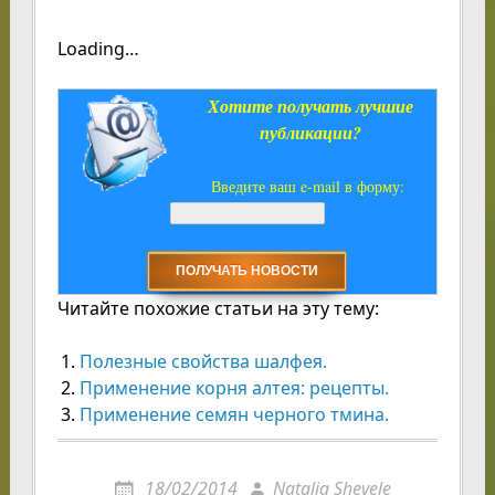
Loading…
Хотите получать лучшие
публикации?
Введите ваш e-mail в форму:
Читайте похожие статьи на эту тему:
Полезные свойства шалфея.
Применение корня алтея: рецепты.
Применение семян черного тмина.
18/02/2014
Natalja Shevele