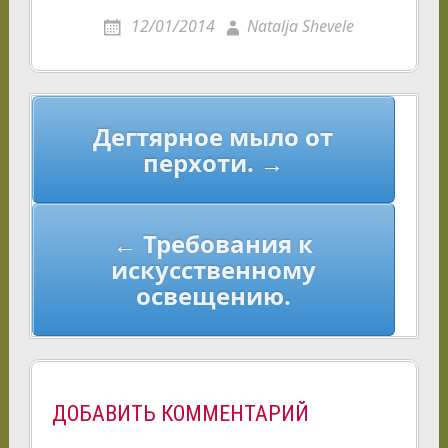
12/01/2014
Natalja Shevele
Навигация
Дегтярное мыло от
по
перхоти. →
записям
← Требования к
искусственному
освещению.
ДОБАВИТЬ КОММЕНТАРИЙ