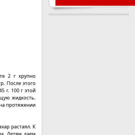
те 2 г крупно
р. После этого
 г. 100 г этой
щую жидкость.
 на протяжении
хар растаял. К
ла. Детям даем