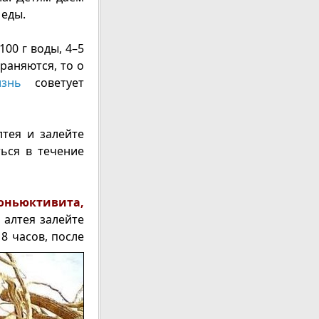
 еды.
100 г воды, 4–5
раняются, то о
знь
советует
лтея и залейте
ься в течение
коньюктивита,
я алтея залейте
8 часов, после