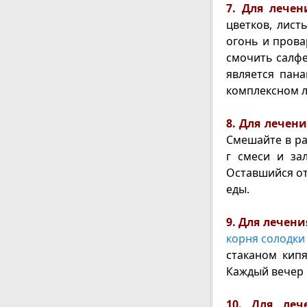
7. Для лече
цветков, лист
огонь и прова
смочить салфе
является пан
комплексном л
8. Для лечен
Смешайте в ра
г смеси и за
Оставшийся от
еды.
9. Для лечен
корня солодки
стаканом кипя
Каждый вечер 
10. Для ле