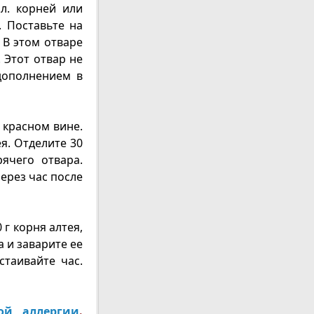
.л. корней или
.
Поставьте на
 В этом отваре
 Этот отвар не
дополнением в
 красном вине.
я. Отделите 30
ячего отвара.
ерез час после
 г корня алтея,
а и заварите ее
стаивайте час.
ой аллергии
.