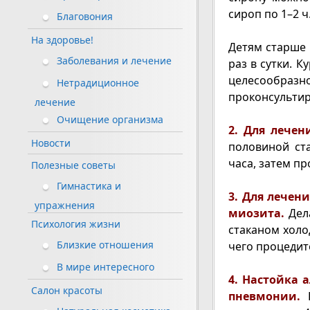
сироп по 1–2 ч
Благовония
На здоровье!
Детям старше 1
Заболевания и лечение
раз в сутки. 
целесообра
Нетрадиционное
проконсультир
лечение
Очищение организма
2. Для лечен
Новости
половиной ст
часа, затем пр
Полезные советы
Гимнастика и
3. Для лечен
упражнения
миозита.
Дел
Психология жизни
стаканом холо
Близкие отношения
чего процедит
В мире интересного
4. Настойка 
Салон красоты
пневмонии.