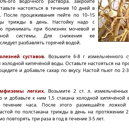
0%-ого водочного раствора. Закройте
тавьте настояться в течение 10 дней в
. После процеживания пейте по 10–15
ды трижды в день. Настойку надо с
ю принимать при болезнях мочевой и
льной системы. Для снижения ее
следует разбавлять горячей водой.
олезней суставов.
Возьмите 6-8 г измельчённого с
л холодной кипячёной воды. Оставьте настояться на пр
оцедите и добавьте сахар по вкусу. Настой пьют по 2-3 
эмфиземы легких.
Возьмите 2 ст. л. измельчённых
о и добавьте к ним 1,5 стакана холодной кипячёной 
в течение часа. После этого размешайте ложкой 
астой по полстакана трижды в день на протяжении 2 
о повторять три раза в год в течение 3-5 лет.