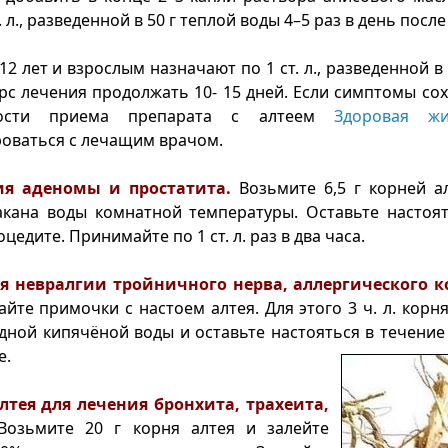
. л., разведенной в 50 г теплой воды 4–5 раз в день после
2 лет и взрослым назначают по 1 ст. л., разведенной в 
Курс лечения продолжать 10- 15 дней. Если симптомы сох
зности приема препарата с алтеем
Здоровая жи
оваться с лечащим врачом.
ия аденомы и простатита.
Возьмите 6,5 г корней а
акана воды комнатной температуры. Оставьте настоят
оцедите. Принимайте по 1 ст. л. раз в два часа.
ия невралгии тройничного нерва, аллергического 
айте примочки с настоем алтея. Для этого 3 ч. л. корн
дной кипячёной воды и оставьте настояться в течение 
е.
алтея для лечения бронхита, трахеита,
Возьмите 20 г корня алтея и залейте