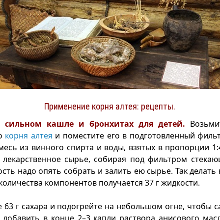
Применение корня алтея: рецепты.
и сильном кашле и бронхитах для детей.
Возьми
го
корня алтея
и поместите его в подготовленный фильт
месь из винного спирта и воды, взятых в пропорции 1:45
е лекарственное сырье, собирая под фильтром стекаю
сть надо опять собрать и залить ею сырье. Так делать
 количества компонентов получается 37 г жидкости.
е 63 г сахара и подогрейте на небольшом огне, чтобы са
добавить в конце 2–3 капли раствора анисового мас