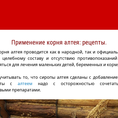
Применение корня алтея: рецепты.
рня алтея проводится как в народной, так и официал
о целебному составу и отсутствию противопоказаний
ться для лечения маленьких детей, беременных и кор
учитывать то, что сиропы алтея сделаны с добавлением
раты с
алтеем
надо с осторожностью сочетат
выми препаратами.