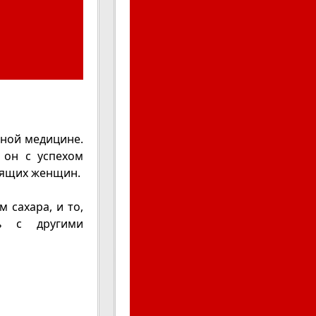
ьной медицине.
 он с успехом
мящих женщин.
 сахара, и то,
ь с другими