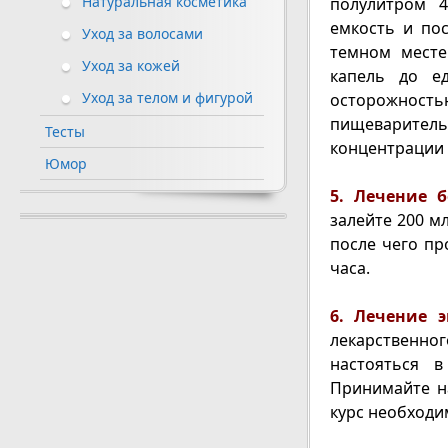
Натуральная косметика
полулитром 4
емкость и пос
Уход за волосами
темном месте
Уход за кожей
капель до е
Уход за телом и фигурой
осторожность
пищеварите
Тесты
концентрации 
Юмор
5. Лечение б
залейте 200 м
после чего пр
часа.
6. Лечение 
лекарственног
настояться 
Принимайте н
курс необходим