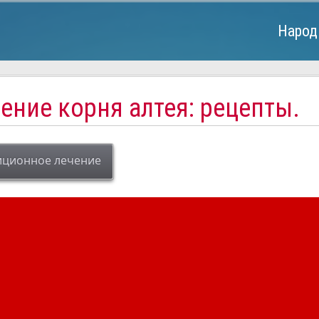
Народ
ние корня алтея: рецепты.
иционное лечение