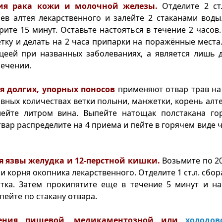
ния рака кожи и молочной железы.
Отделите 2 ст
ьев алтея лекарственного и залейте 2 стаканами воды
рите 15 минут. Оставьте настояться в течение 2 часов.
тку и делать на 2 часа припарки на поражённые места.
ацеей при названных заболеваниях, а является лишь 
ечении.
ия долгих, упорных поносов
применяют отвар трав на
вных количествах ветки полыни, манжетки, корень алте
лейте литром вина. Выпейте натощак полстакана гор
вар распределите на 4 приема и пейте в горячем виде ч
ия язвы желудка и 12-перстной кишки.
Возьмите по 20
и корня окопника лекарственного. Отделите 1 ст.л. сбор
тка. Затем прокипятите еще в течение 5 минут и на
пейте по стакану отвара.
чения пищевой,
медикаментозной
или
холодов