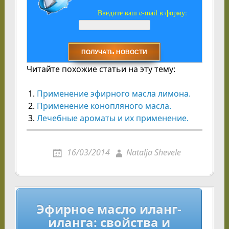
Введите ваш e-mail в форму:
Читайте похожие статьи на эту тему:
Применение эфирного масла лимона.
Применение конопляного масла.
Лечебные ароматы и их применение.
16/03/2014
Natalja Shevele
Навигация
Эфирное масло иланг-
по
иланга: свойства и
записям