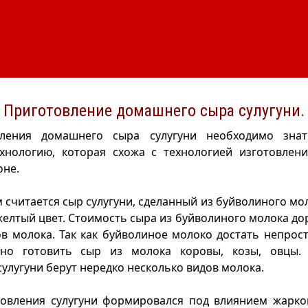
Приготовление домашнего сыра сулугуни.
вления домашнего сыра сулугуни необходимо знат
ехнологию, которая схожа с технологией изготовлени
оне.
считается сыр сулугуни, сделанный из буйволиного мол
желтый цвет. Стоимость сыра из буйволиного молока до
ов молока. Так как буйволиное молоко достать непрос
но готовить сыр из молока коровы, козы, овцы.
сулугуни берут нередко несколько видов молока.
товления сулугуни формировался под влиянием жарког