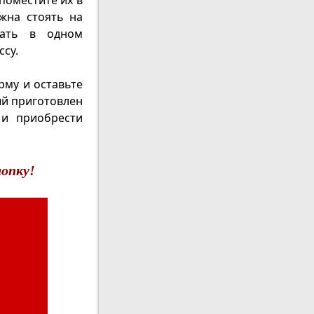
поместите их в
жна стоять на
шать в одном
ссу.
рму и оставьте
ый приготовлен
 и приобрести
опку!