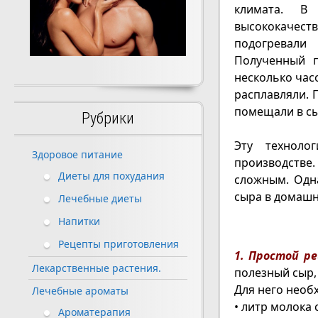
климата. В
высококачест
подогревали
Полученный п
несколько час
расплавляли. 
помещали в с
Рубрики
Эту техноло
Здоровое питание
производстве
Диеты для похудания
сложным. Одна
сыра в домашн
Лечебные диеты
Напитки
Рецепты приготовления
1. Простой р
Лекарственные растения.
полезный сыр, 
Для него необ
Лечебные ароматы
• литр молока 
Ароматерапия