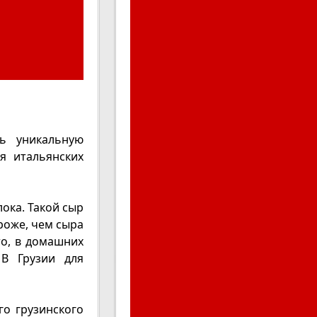
ь уникальную
я итальянских
ока. Такой сыр
роже, чем сыра
то, в домашних
 В Грузии для
о грузинского