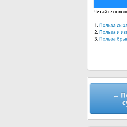
Читайте похожи
Польза сыра
Польза и из
Польза бры
Навигац
← П
по
с
записям