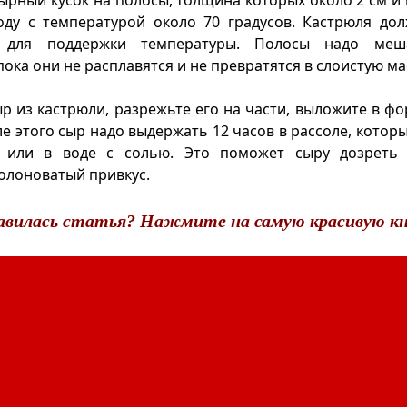
ырный кусок на полосы, толщина которых около 2 см и 
оду с температурой около 70 градусов. Кастрюля дол
 для поддержки температуры. Полосы надо ме
ока они не расплавятся и не превратятся в слоистую ма
р из кастрюли, разрежьте его на части, выложите в фо
ле этого сыр надо выдержать 12 часов в рассоле, котор
 или в воде с солью. Это поможет сыру дозреть
олоноватый привкус.
авилась статья? Нажмите на самую красивую кн