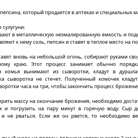
 пепсина, который продается в аптеках и специальных м
 сулугуни:
ают в металлическую неэмалированную емкость и под
вляют к нему соль, пепсин и ставят в теплое место на по
авят вновь на небольшой огонь, собирают руками св
ому краю. Этот процесс занимает обычно порядк
я комья вынимают из сыворотки, кладут в дуршла
ока сыворотка не стечет. Полученный комочек кладу
воротки часа на три, чтобы закончить процесс брожени
рить массу на окончание брожения, необходимо достат
ек и погрузить на пару минут в горячую воду. Сыр 
 и не рваться. Если же он рвется, то необходимо в