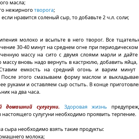
ного масла;
его нежирного
творога
;
но если нравится соленый сыр, то добавьте 2 ч.л. соли;
ипения молоко и всыпьте в него творог. Все тщател
ечение 30-40 минут на среднем огне при периодическо
ченную массу на сито с двумя слоями марли и дайте
 массу вновь надо вернуть в кастрюлю, добавить яйца, 
Ставим емкость на средний огонь и варим минут 
 После этого смазываем форму маслом и выкладываем
ее руками и оставляем сыр остыть. В конце приготов
ник на два часа.
й домашний сулугуни.
Здоровая жизнь
предупрежд
 настоящего сулугуни необходимо проявить терпение.
а сыра необходимо взять такие продукты:
 домашнего молока;