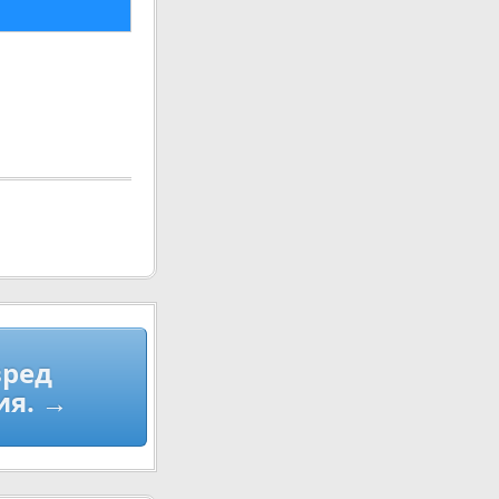
вред
ия. →