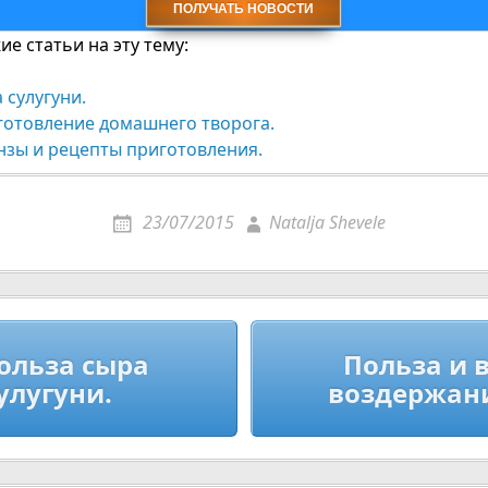
е статьи на эту тему:
 сулугуни.
готовление домашнего творога.
нзы и рецепты приготовления.
23/07/2015
Natalja Shevele
ия
ольза сыра
Польза и 
улугуни.
воздержан