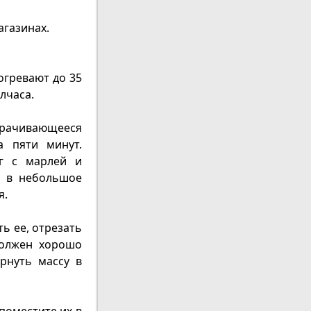
агазинах.
огревают до 35
лчаса.
орачивающееся
а пяти минут.
г с марлей и
т в небольшое
я.
ь ее, отрезать
должен хорошо
ернуть массу в