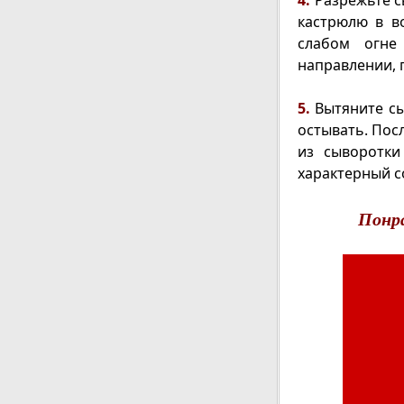
4.
Разрежьте с
кастрюлю в в
слабом огне
направлении, п
5.
Вытяните сы
остывать. Пос
из сыворотки
характерный с
Понр