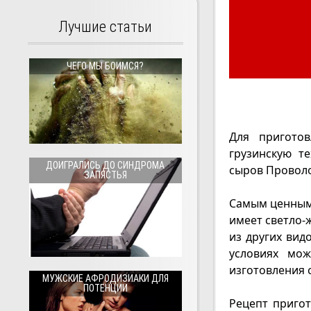
Лучшие статьи
ЧЕГО МЫ БОИМСЯ?
Для пригото
грузинскую т
ДОИГРАЛИСЬ ДО СИНДРОМА
сыров Провол
ЗАПЯСТЬЯ
Самым ценным 
имеет светло-
из других вид
условиях мож
изготовления 
МУЖСКИЕ АФРОДИЗИАКИ ДЛЯ
ПОТЕНЦИИ
Рецепт приго