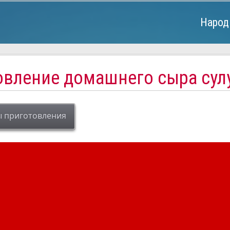
Народ
овление домашнего сыра сулу
ы приготовления