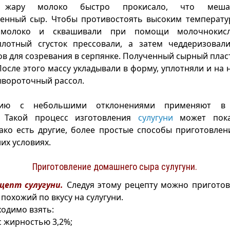
 жару молоко быстро прокисало, что меша
венный сыр. Чтобы противостоять высоким температу
 молоко и сквашивали при помощи молочнокисл
лотный сгусток прессовали, а затем чеддеризовали
ов для созревания в серпянке. Полученный сырный плас
После этого массу укладывали в форму, уплотняли и на 
ывороточный рассол.
гию с небольшими отклонениями применяют в
. Такой процесс изготовления
сулугуни
может пока
ко есть другие, более простые способы приготовлен
их условиях.
Приготовление домашнего сыра сулугуни.
ецепт сулугуни.
Следуя этому рецепту можно пригото
похожий по вкусу на сулугуни.
ходимо взять:
с жирностью 3,2%;