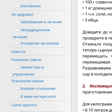
• 100 г сливоч
Благовония
• 1 кг домашн
• 1 ч.л. соли, 
На здоровье!
• 3 яйца.
Заболевания и лечение
Нетрадиционное
Доведите до к
лечение
проварите в т
Очищение организма
Откиньте полу
теплую сырную
Новости
перемешать. 
Полезные советы
перемешивая.
Гимнастика и
Разравниваем 
сыр в холодиль
упражнения
Психология жизни
2. Настоящи
Близкие отношения
приготовления
В мире интересного
Для килограмм
Салон красоты
• 8-10 литров