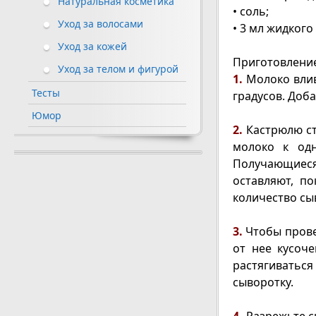
Натуральная косметика
• соль;
Уход за волосами
• 3 мл жидкого
Уход за кожей
Приготовление
Уход за телом и фигурой
1.
Молоко влив
Тесты
градусов. Доба
Юмор
2.
Кастрюлю ст
молоко к одн
Получающиес
оставляют, п
количество сы
3.
Чтобы прове
от нее кусоч
растягиваться
сыворотку.