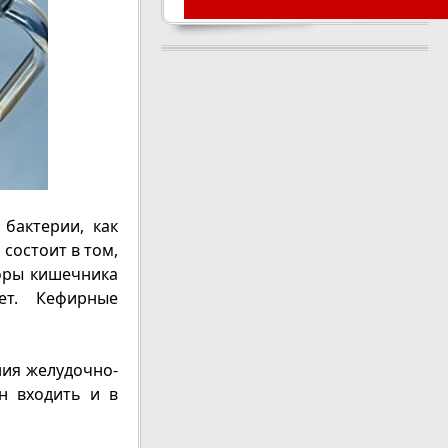
бактерии, как
 состоит в том,
лоры кишечника
ет. Кефирные
ия желудочно-
н входить и в