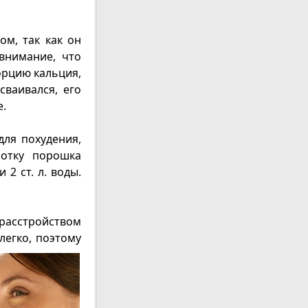
м, так как он
внимание, что
орцию кальция,
ваивался, его
е.
ля похудения,
потку порошка
 2 ст. л. воды.
расстройством
легко, поэтому