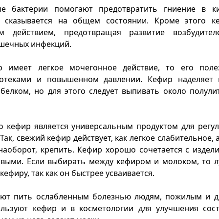
е бактерии помогают предотвратить гниение в к
 сказывается на общем состоянии. Кроме этого к
ым действием, предотвращая развитие возбудител
ишечных инфекций.
р имеет легкое мочегонное действие, то его пол
отеками и повышенном давлении. Кефир наделяет
белком, но для этого следует выпивать около полули
о кефир является универсальным продуктом для регу
Так, свежий кефир действует, как легкое слабительное, 
 наоборот, крепить. Кефир хорошо сочетается с издел
выми. Если выбирать между кефиром и молоком, то л
ефиру, так как он быстрее усваивается.
уют пить ослабленным болезнью людям, пожилым и д
ользуют кефир и в косметологии для улучшения сос