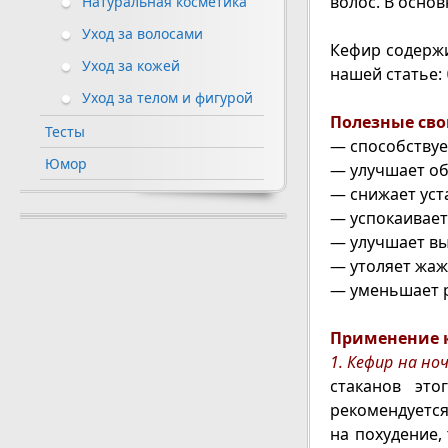
волос. В основ
Натуральная косметика
Уход за волосами
Кефир содержи
Уход за кожей
нашей статье:
Уход за телом и фигурой
Полезные сво
Тесты
— способству
Юмор
— улучшает об
— снижает уст
— успокаивает
— улучшает вы
— утоляет жаж
— уменьшает р
Применение 
1. Кефир на ноч
стаканов эт
рекомендуется
на похудение,