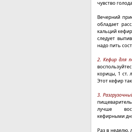
чувство голода
Вечерний при
обладает рас
кальций кефир
следует выпи
надо пить сос
2. Кефир для п
воспользуйте
корицы, 1 ст. 
Этот кефир та
3. Разгрузочны
пищеваритель
лучше восп
кефирными дн
Раз в неделю,