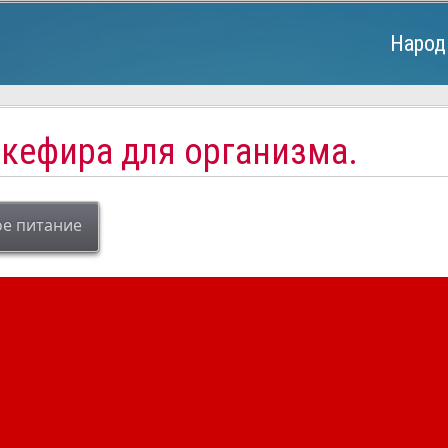
Народ
 кефира для организма.
е питание