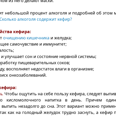
ном из него делают маски.
т небольшой процент алкоголя и подробней об этом 
Сколько алкоголя содержит кефир?
йства кефира:
ет
очищению кишечника
и желудка;
щее самочувствие и иммунитет;
алость;
 и улучшает сон и состояние нервной системы;
работку пищеварительных соков;
ду, восполняет недостаток влаги в организме;
иск онкозаболеваний.
кефира:
ь.
Чтобы ощутить на себе пользу кефира, следует выпив
ого кисломолочного напитка в день. Причем один
 выпить незадолго до сна. Этот вариант можно примен
 так как на голодный желудок трудно заснуть, а кефир 