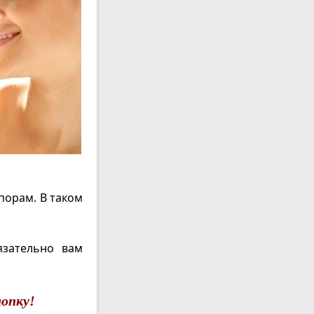
порам. В таком
язательно вам
опку!