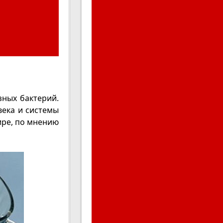
зных бактерий.
века и системы
ире, по мнению