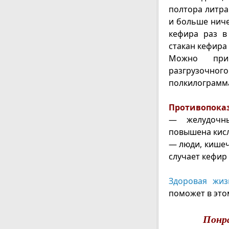
полтора литра
и больше ниче
кефира раз в
стакан кефира 
Можно при
разгрузочно
полкилограмма
Противопоказ
— желудочны
повышена кисл
— люди, кишеч
случает кефир
Здоровая жиз
поможет в это
Понр