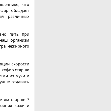
ишечнике, что
ефир обладает
ей различных
езно пить при
 наш организм
тра нежирного
ляции скорости
а кефир старше
иями из муки и
учше отдавать
етям старше 7
тояния кожи и