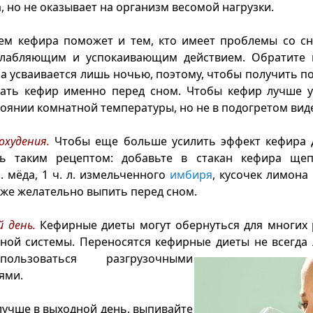
, но не оказывает на организм весомой нагрузки.
ем кефира поможет и тем, кто имеет проблемы со сно
слабляющим и успокаивающим действием. Обратите 
а усваивается лишь ночью, поэтому, чтобы получить п
вать кефир именно перед сном. Чтобы кефир лучше ус
тоянии комнатной температуры, но не в подогретом вид
охудения.
Чтобы еще больше усилить эффект кефира д
сь таким рецептом: добавьте в стакан кефира ще
л. мёда, 1 ч. л. измельченного
имбиря
, кусочек лимона и
кже желательно выпить перед сном.
й день.
Кефирные диеты могут обернуться для многих 
ной системы. Переносятся кефирные диеты не всегда
ользоваться разгрузочными
ями.
 лучше в выходной день, выпивайте