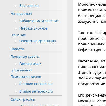
Молочнокислы
Благовония
положительно
На здоровье!
бактерицидн
Заболевания и лечение
желудочно- к
Нетрадиционное
Так как кефи
лечение
проблемах с 
Очищение организма
полноценным 
Новости
кефира в день.
Полезные советы
Интересно, чт
Гимнастика и
пищеварения. 
упражнения
3 дней будет,
Психология жизни
любыми зерно
предпочтение к
Близкие отношения
В мире интересного
Его рекоменд
Салон красоты
месяцев. Исп