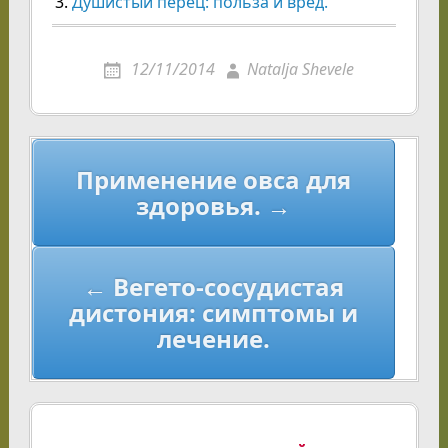
Душистый перец: польза и вред.
12/11/2014
Natalja Shevele
Навигация
Применение овса для
по
здоровья. →
записям
← Вегето-сосудистая
дистония: симптомы и
лечение.