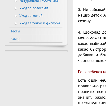
Натуральная косметика
Уход за волосами
3. Не забывай
наших деток. 
Уход за кожей
сезону.
Уход за телом и фигурой
Тесты
4. Шоколад д
меню может вк
Юмор
какао выбирай
какао быстро
добавки и бо
черного шокол
Если ребенок н
Есть один неб
правильно раз
нравится все 
значит, разл
шести кушаний