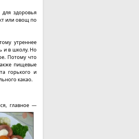
 для здоровья
кт или овощ по
тому утреннее
 и в школу. Но
ое. Потому что
также пищевые
та горького и
льного какао.
тся, главное —