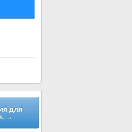
ия для
я. →