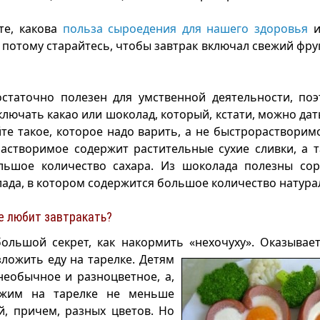
те, какова
польза сыроедения для нашего здоровья
и
А потому старайтесь, чтобы завтрак включал свежий фру
остаточно полезен для умственной деятельности, поэ
лючать какао или шоколад, который, кстати, можно дать
те такое, которое надо варить, а не быстрорастворим
растворимое содержит растительные сухие сливки, а 
льшое количество сахара. Из шоколада полезны сор
ада, в котором содержится большое количество натура
е любит завтракать?
ольшой секрет, как накормить «нехочуху». Оказывае
ложить еду на
тарелке. Детям
необычное и разноцветное, а,
ожим на тарелке не меньше
, причем, разных цветов. Но