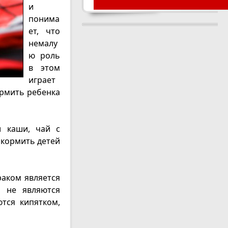
и
понима
ет, что
немалу
ю роль
в этом
играет
ормить ребенка
и каши, чай с
 кормить детей
раком является
и не являются
тся кипятком,