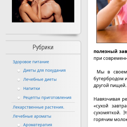
Рубрики
полезный за
при современн
Здоровое питание
Диеты для похудания
Мы в своем д
бутербродом и
Лечебные диеты
другой пищей.
Напитки
Рецепты приготовления
Навязчивая ре
«сухой завтр
Лекарственные растения.
сухомяткой. 
Лечебные ароматы
горячим молок
Ароматерапия