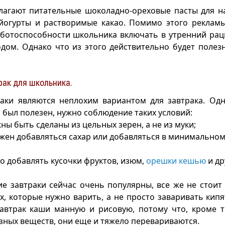
лагают питательные шоколадно-ореховые пасты для н
 йогурты и растворимые какао. Помимо этого реклам
ботоспособности школьника включать в утренний раци
дом. Однако что из этого действительно будет поле
рак для школьника.
раки являются неплохим вариантом для завтрака. Од
 был полезен, нужно соблюдение таких условий:
ны быть сделаны из цельных зерен, а не из муки;
лжен добавляться сахар или добавляться в минимальном
о добавлять кусочки фруктов, изюм,
орешки кешью
и др
хие завтраки сейчас очень популярны, все же не стоит
, которые нужно варить, а не просто заваривать кипя
автрак каши манную и рисовую, потому что, кроме т
ных веществ, они еще и тяжело перевариваются.