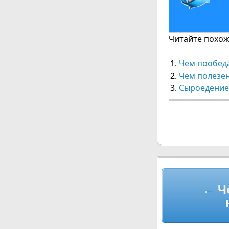
Читайте похожи
Чем пообеда
Чем полезе
Сыроедение
Навигац
← Ч
по
записям