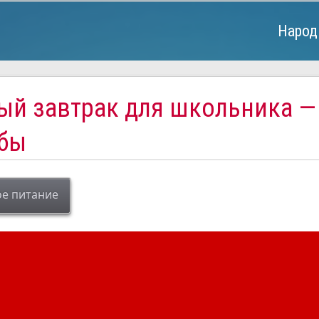
Народ
ый завтрак для школьника —
ебы
е питание