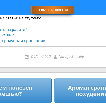
е статьи на эту тему:
ть на работе?
н кешью?
: продукты и пропорции
04/11/2012
Natalja Shevele
ия
ем полезен
Ароматерап
кешью?
похудени