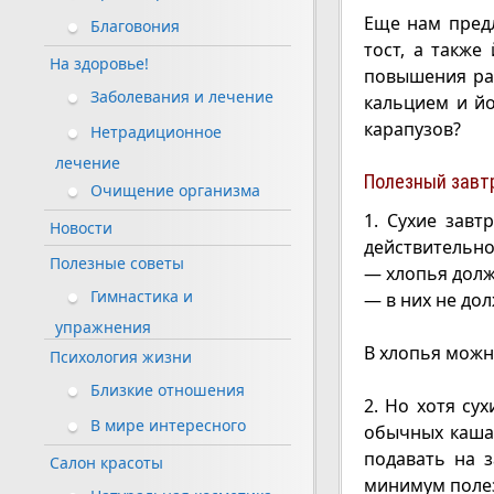
Еще нам пред
Благовония
тост, а также
На здоровье!
повышения ра
Заболевания и лечение
кальцием и йо
карапузов?
Нетрадиционное
лечение
Полезный завт
Очищение организма
1. Сухие завт
Новости
действительно
Полезные советы
— хлопья долж
Гимнастика и
— в них не до
упражнения
В хлопья можн
Психология жизни
Близкие отношения
2. Но хотя су
В мире интересного
обычных кашах
подавать на з
Салон красоты
минимум полез