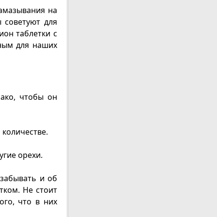
амазывания на
ы советуют для
он таблетки с
зным для наших
нако, чтобы он
 количестве.
угие орехи.
 забывать и об
тком. Не стоит
ого, что в них