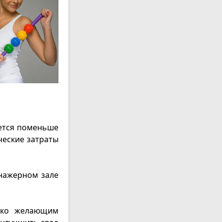
ается поменьше
ческие затраты
нажерном зале
ько желающим