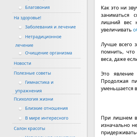
Как это ни зв
Благовония
заниматься с
На здоровье!
лишний вес н
Заболевания и лечение
увеличивать
о
Нетрадиционное
Лучше всего 
лечение
помнить, что
Очищение организма
веса, даже ес
Новости
Полезные советы
Это явление
Продолжая пи
Гимнастика и
уменьшается в
упражнения
Психология жизни
Близкие отношения
При лишнем в
В мире интересного
изначально не
Салон красоты
придерживать