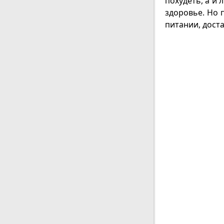
похудеть, а и
здоровье. Но 
питании, дост