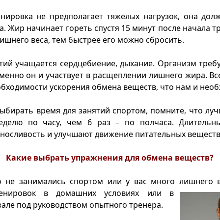
нировка не предполагает тяжелых нагрузок, она дол
а. Жир начинает гореть спустя 15 минут после начала т
лишнего веса, тем быстрее его можно сбросить.
тий учащается сердцебиение, дыхание. Организм треб
именно он и участвует в расщеплении лишнего жира. Вс
обходимости ускорения обмена веществ, что нам и необ
выбирать время для занятий спортом, помните, что лу
еделю по часу, чем 6 раз – по полчаса. Длительн
осливость и улучшают движение питательных веществ 
Какие выбрать упражнения для обмена веществ?
о не занимались спортом или у вас много лишнего в
енировок
в домашних условиях или в
але под руководством опытного тренера.