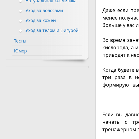
Натуральная косметика
Даже если тре
Уход за волосами
менее получас
Уход за кожей
больше у вас 
Уход за телом и фигурой
Во время заня
Тесты
кислорода, а 
Юмор
приводят к не
Когда будете 
три раза в н
формируют вын
Если вы давн
начать с тр
тренажерном з