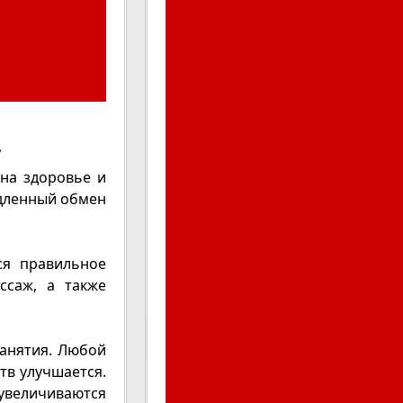
.
на здоровье и
едленный обмен
ся правильное
ссаж, а также
анятия. Любой
ств улучшается.
увеличиваются