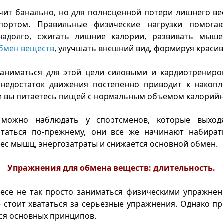
учит банально, но для полноценной потери лишнего в
портом. Правильные физические нагрузки помога
адолго, сжигать лишние калории, развивать мыше
бмен веществ
, улучшать внешний вид, формируя красив
заниматься для этой цели силовыми и кардиотрениров
 недостаток движения постепенно приводит к накоп
ли вы питаетесь пищей с нормальным объемом калорийн
 можно наблюдать у спортсменов, которые выходя
таться по-прежнему, они все же начинают набирать
ес мышц, энергозатраты и снижается основной обмен.
Упражнения для обмена веществ: длительность.
есе не так просто заниматься физическими упражнен
 стоит хвататься за серьезные упражнения. Однако пр
ся основных принципов.