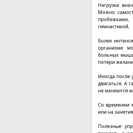
Нагрузка вна
Можно самост
пробежкам
гимнастикой.
Более интенс
организме мо
больных мышц,
потери желани
Иногда после 
двигаться. А 
не меняются и
Со временем 
или на заняти
Полезные уп