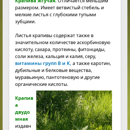
Крапива жгучая.
Отличается меньшим
размером. Имеет ветвистый стебель и
мелкие листья с глубокими тупыми
зубцами.
Листья крапивы содержат также в
значительном количестве аскорбиновую
кислоту, сахара, протеины, фитонциды,
соли железа, кальция и калия, серу,
витамины групп B и K,
а также каротин,
дубильные и белковые вещества,
муравьиную, пантотеновую и другие
органические кислоты.
Крапив
а
двудо
мная
издавн