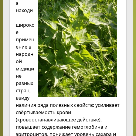
а
находи
т
широко
е
примен
ение в
народн
ой
медици
не
разных
стран,
ввиду
наличия ряда полезных свойств: усиливает
свёртываемость крови
(кровоостанавливающее действие),
повышает содержание гемоглобина и
эритроцитов, понижает уровень сахара и