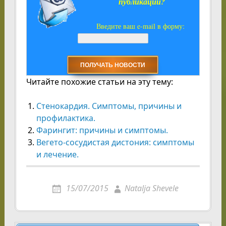
публикации?
Введите ваш e-mail в форму:
Читайте похожие статьи на эту тему:
Стенокардия. Симптомы, причины и
профилактика.
Фарингит: причины и симптомы.
Вегето-сосудистая дистония: симптомы
и лечение.
15/07/2015
Natalja Shevele