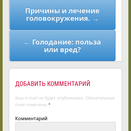
Навигация
Причины и лечение
по
головокружения. →
записям
← Голодание: польза
или вред?
ДОБАВИТЬ КОММЕНТАРИЙ
Ваш e-mail не будет опубликован.
Обязательные
поля помечены
*
Комментарий