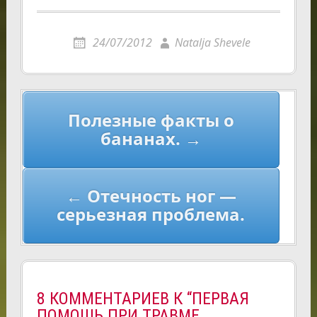
24/07/2012
Natalja Shevele
Навигация
Полезные факты о
по
бананах. →
записям
← Отечность ног —
серьезная проблема.
8 КОММЕНТАРИЕВ К “ПЕРВАЯ
ПОМОЩЬ ПРИ ТРАВМЕ