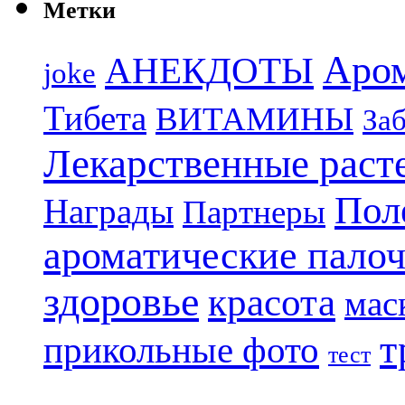
Метки
Аро
АНЕКДОТЫ
joke
Тибета
ВИТАМИНЫ
Заб
Лекарственные раст
Пол
Награды
Партнеры
ароматические пало
здоровье
красота
мас
т
прикольные фото
тест