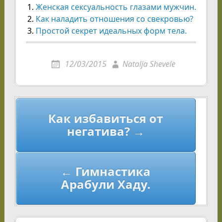
Женская сексуальность глазами мужчин.
Как наладить отношения со свекровью?
Простой секрет идеальных форм тела.
12/03/2015
Natalja Shevele
Навигация
Как избавиться от
по
негатива? →
записям
← Гимнастика
Арабули Хаду.