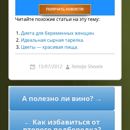
Читайте похожие статьи на эту тему:
Диета для беременных женщин.
Идеальная сырная тарелка.
Цветы — красивая пища.
15/07/2012
Natalja Shevele
Навигация
А полезно ли вино? →
по
записям
← Как избавиться от
второго подбородка?