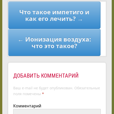
Навигация
Что такое импетиго и
по
как его лечить? →
записям
← Ионизация воздуха:
что это такое?
ДОБАВИТЬ КОММЕНТАРИЙ
Ваш e-mail не будет опубликован.
Обязательные
поля помечены
*
Комментарий