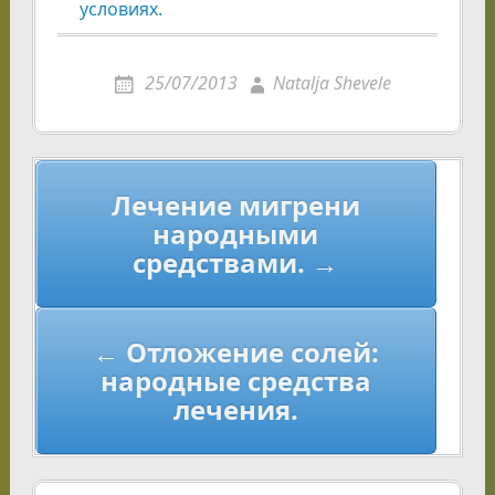
условиях.
25/07/2013
Natalja Shevele
Навигация
Лечение мигрени
по
народными
записям
средствами. →
← Отложение солей:
народные средства
лечения.