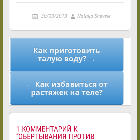
30/03/2013
Natalja Shevele
Навигация
Как приготовить
по
талую воду? →
записям
← Как избавиться от
растяжек на теле?
1 КОММЕНТАРИЙ К
“ОБЕРТЫВАНИЯ ПРОТИВ