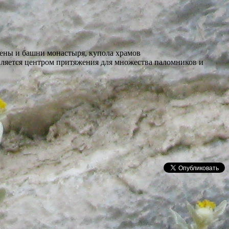
тены и башни монастыря, купола храмов
является центром притяжения для множества паломников и