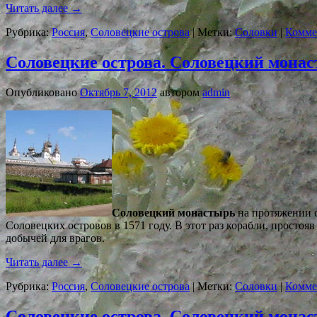
Читать далее
→
Рубрика:
Россия
,
Соловецкие острова
|
Метки:
Соловки
|
Комме
Соловецкие острова. Соловецкий монаст
Опубликовано
Октябрь 7, 2012
автором
admin
Соловецкий монастырь
на протяжении с
Соловецких островов в 1571 году. В этот раз корабли, простоя
добычей для врагов.
Читать далее
→
Рубрика:
Россия
,
Соловецкие острова
|
Метки:
Соловки
|
Комме
Соловецкие острова. Соловецкий монас