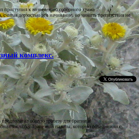
п приступил к возведению соборного храма
, считая дерзостью это начинание, но чинить препятствия не
езный комплекс.
ав предполагал общую трапезу для братии и
ловил закладку Трапезной палаты, которую объединили с