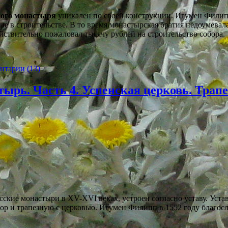
кого монастыря
уникален по своей конструкции. Игумен Филип
е в строительстве. В то время монастырская братия недоумевала
йствительно пожаловал тысячу рублей на строительство собора.
нтарии (13)
тырь. Часть 4. Успенская церковь. Трап
русские монастыри в XV-XVI веках, устроен согласно уставу. Уст
бор и трапезную с церковью. Игумен Филипп в 1552 году благос