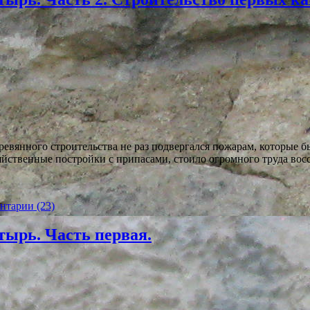
еревянного строительства не раз подвергался пожарам, которые
йственные постройки с припасами, стоило огромного труда восс
нтарии (23)
тырь. Часть первая.