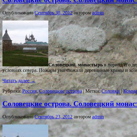
Опубликовано
Сентябрь 30, 2012
автором
admin
Соловецкий
монастырь
в период его д
условиях севера. Пожары уничтожали деревянные храмы и хозя
Читать далее
→
Рубрика:
Россия
,
Соловецкие острова
|
Метки:
Соловки
|
Комме
Соловецкие острова. Соловецкий монас
Опубликовано
Сентябрь 23, 2012
автором
admin