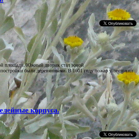
ой площади. Южный дворик стал зоной
се постройки были деревянными. В 1601 году пожар уничтожил
елейные корпуса.