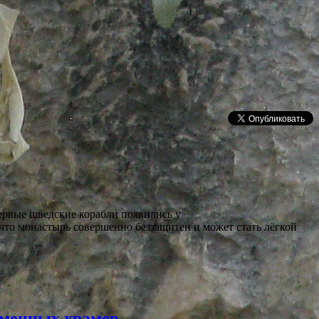
ервые шведские корабли появились у
, что монастырь совершенно беззащитен и может стать лёгкой
аменных храмов.