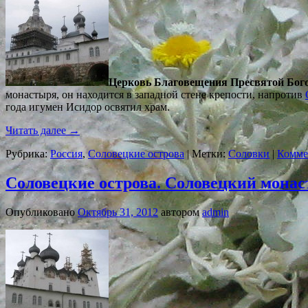
Церковь Благовещения Пресвятой Бог
монастыря, он находится в западной стене крепости, напротив
года игумен Исидор освятил храм.
Читать далее
→
Рубрика:
Россия
,
Соловецкие острова
|
Метки:
Соловки
|
Комме
Соловецкие острова. Соловецкий монас
Опубликовано
Октябрь 31, 2012
автором
admin