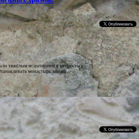
 были тяжёлым испытанием в непростых
танавливать монастырь заново.