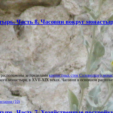
тырь. Часть 8. Часовни вокруг монастыр
 расположены за пределами
крепостных стен Соловецкого мона
ого монастыря, в XVII-XIX веках. Часовни в основном располаг
нтарии (10)
тырь. Часть 7. Хозяйственные постройки