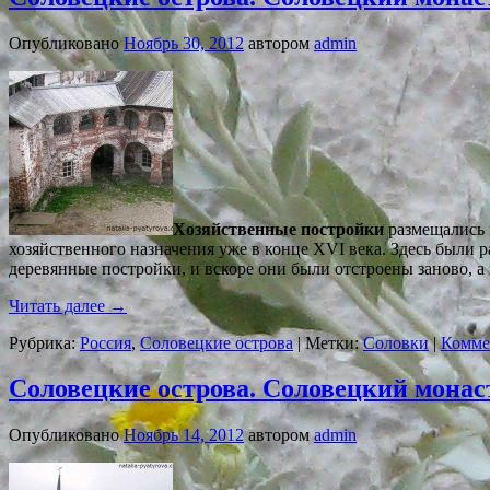
Опубликовано
Ноябрь 30, 2012
автором
admin
Хозяйственные постройки
размещались 
хозяйственного назначения уже в конце XVI века. Здесь были
деревянные постройки, и вскоре они были отстроены заново, а
Читать далее
→
Рубрика:
Россия
,
Соловецкие острова
|
Метки:
Соловки
|
Комме
Соловецкие острова. Соловецкий монас
Опубликовано
Ноябрь 14, 2012
автором
admin