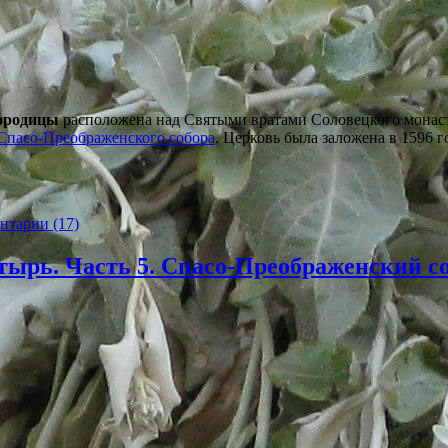
ородицы
расположена над Святыми вратами Соловецкого монасты
Спасо-Преображенского собора
. Церковь была заложена в 1596 г
нтарии (17)
тырь. Часть 5. Спасо-Преображенский со