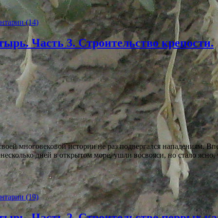
нтарии (14)
ырь. Часть 3. Строительство крепости.
воей многовековой истории не раз подвергался нападениям. Вп
в несколько дней в открытом море, ушли восвояси, но стало ясно
нтарии (19)
тырь. Часть 2. Строительство первых к