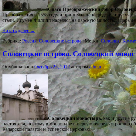
Спасо-Преображенский собор Соловец
Преображения в 1558 году и принимал непосредственное участи
стали. Игумен Филипп надеялся на царскую милость, и царь де
Читать далее
→
Рубрика:
Россия
,
Соловецкие острова
|
Метки:
Соловки
|
Комме
Соловецкие острова. Соловецкий монас
Опубликовано
Октябрь 25, 2012
автором
admin
Соловецкий монастырь
, как и другие 
настоятеля, поэтому в монастыре в первую очередь строили со
Келарской палатой и Успенской церковью.