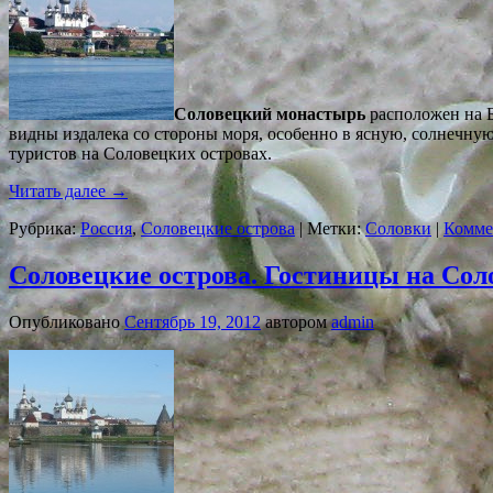
Соловецкий монастырь
расположен на Б
видны издалека со стороны моря, особенно в ясную, солнечну
туристов на Соловецких островах.
Читать далее
→
Рубрика:
Россия
,
Соловецкие острова
|
Метки:
Соловки
|
Комме
Соловецкие острова. Гостиницы на Сол
Опубликовано
Сентябрь 19, 2012
автором
admin