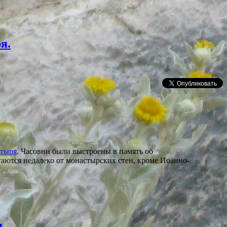
я.
стыря
. Часовни были выстроены в память об
аются недалеко от монастырских стен, кроме Иоанно-
.