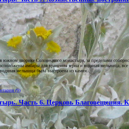
в южном дворике Соловецкого монастыря, за пределами соборн
 расположены амбары для хранения зерна и водяная мельница, в
 водяная мельница была выстроена из камня.
нтарии (9)
тырь. Часть 6. Церковь Благовещения. К