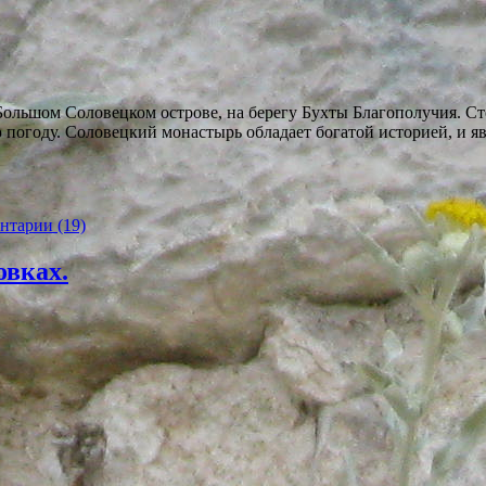
ольшом Соловецком острове, на берегу Бухты Благополучия. С
ю погоду. Соловецкий монастырь обладает богатой историей, и 
нтарии (19)
овках.