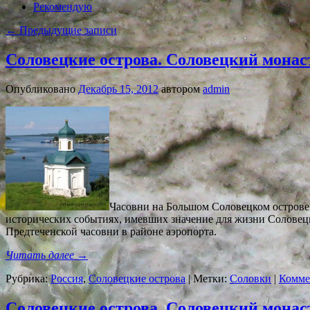
Рекомендую
←
Предыдущие записи
Соловецкие острова. Соловецкий монас
Опубликовано
Декабрь 15, 2012
автором
admin
Часовни на Большом Соловецком острове
исторических событиях, имевших значение для жизни Соловецк
Предтеченской часовни в районе аэропорта.
Читать далее
→
Рубрика:
Россия
,
Соловецкие острова
|
Метки:
Соловки
|
Комме
Соловецкие острова. Соловецкий монас