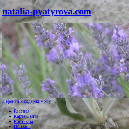
natalia-pyatyrova.com
Перейти к содержимому
Главная
Карта Сайта
Контакты
Обо мне