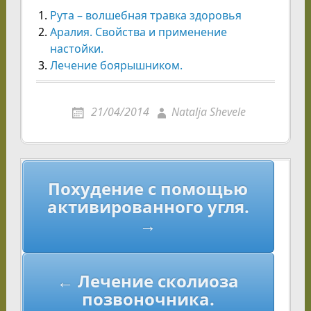
Рута – волшебная травка здоровья
Аралия. Свойства и применение
настойки.
Лечение боярышником.
21/04/2014
Natalja Shevele
Навигация
Похудение с помощью
по
активированного угля.
записям
→
← Лечение сколиоза
позвоночника.