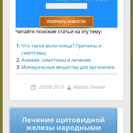
Читайте похожие статьи на эту тему:
Что такое молочница? Причины и
симптомы.
Анемия: симптомы и лечение.
Минеральные вещества для организма.
26/08/2013
Natalja Shevele
Навигация
Лечение щитовидной
по
железы народными
записям