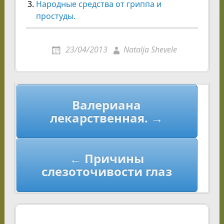
Народные средства от гриппа и
простуды.
23/04/2013
Natalja Shevele
Навигация
Валериана
по
лекарственная. →
записям
← Причины
слезоточивости глаз