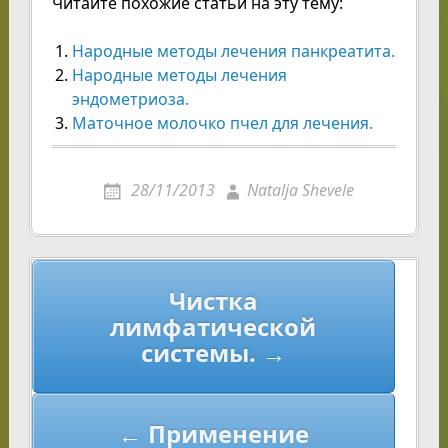
Читайте похожие статьи на эту тему:
Народные методы лечения панкреатита.
Народные методы лечения
эндометриоза.
Маточное молочко пчел для лечения.
28/11/2013
Natalja Shevele
Навигация
Чистка
по
лимфатической
записям
системы. →
← Применение