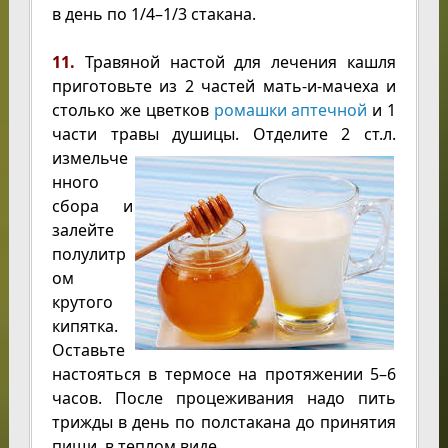
в день по 1/4–1/3 стакана.
11.
Травяной настой для лечения кашля
приготовьте из 2 частей мать-и-мачеха и
столько же цветков
ромашки аптечной
и 1
части травы душицы. Отделите 2
ст.л.
измельче
нного
сбора и
залейте
полулитр
ом
крутого
кипятка.
Оставьте
настояться в термосе на протяжении 5–6
часов. После процеживания надо пить
трижды в день по полстакана до принятия
пищи, в теплом виде.