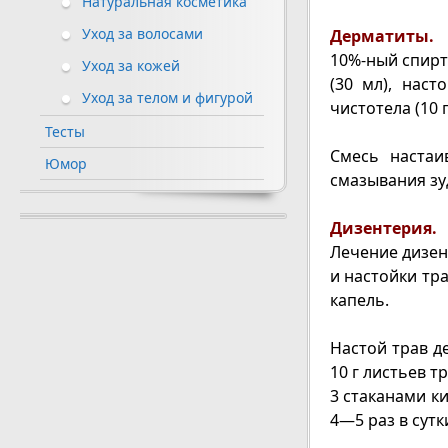
Натуральная косметика
Уход за волосами
Дерматиты.
10%-ный спирт
Уход за кожей
(30 мл), нас
Уход за телом и фигурой
чистотела (10 г
Тесты
Смесь настаи
Юмор
смазывания зу
Дизентерия.
Лечение дизен
и настойки тр
капель.
Настой трав д
10 г листьев т
3 стаканами к
4—5 раз в сутк