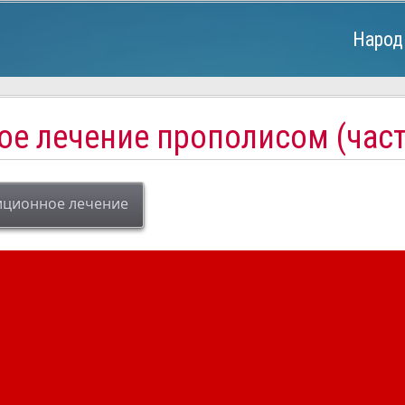
Народ
е лечение прополисом (част
иционное лечение