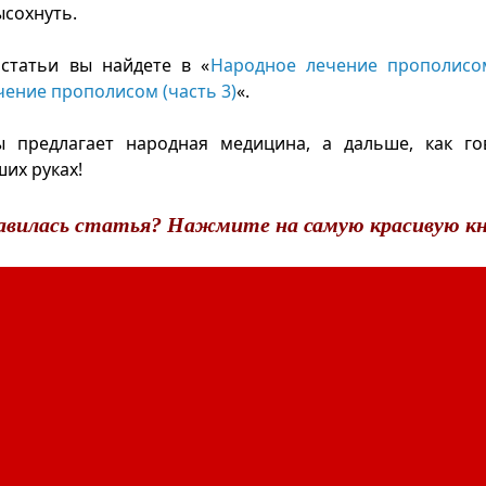
ысохнуть.
статьи вы найдете в «
Народное лечение прополисом
ение прополисом (часть 3)
«.
ы предлагает народная медицина, а дальше, как го
их руках!
авилась статья? Нажмите на самую красивую кн