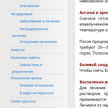
невозможно оп
Благовония
Ангина и хро
На здоровье!
Сначала гото
Заболевания и лечение
измельченном 
Нетрадиционное
температуре о
лечение
После процежи
Очищение организма
требуют 20—3
Новости
горло. Полоск
Полезные советы
Болевой синд
Гимнастика и
Чтобы снять б
упражнения
Психология жизни
Воспаление в
Близкие отношения
Для лечения
В мире интересного
раствором п
прижимаются к
Салон красоты
Лечимся от нед