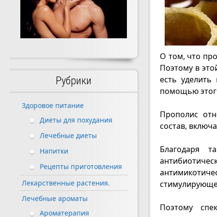
О том, что пр
Поэтому в это
есть уделить
Рубрики
помощью этого
Здоровое питание
Прополис отн
Диеты для похудания
состав, включ
Лечебные диеты
Благодаря т
Напитки
антибиотич
Рецепты приготовления
антимикотич
Лекарственные растения.
стимулирующее
Лечебные ароматы
Поэтому спе
Ароматерапия