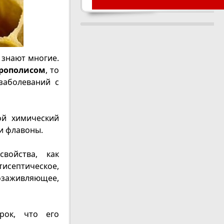
 знают многие.
прополисом
, то
заболеваний с
ой химический
и флавоны.
войства, как
ептическое,
заживляющее,
рок, что его