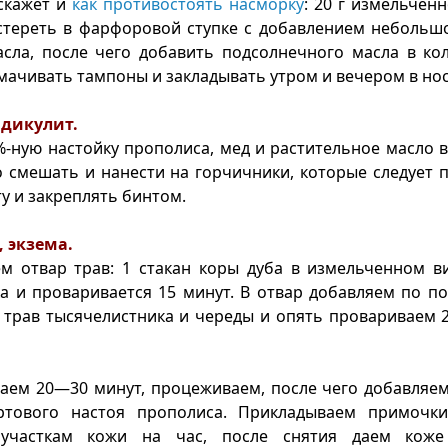
скажет и
как противостоять насморку
: 20 г измельчен
стереть в фарфоровой ступке с добавлением небольшо
сла, после чего добавить подсолнечного масла в кол
мачивать тампоны и закладывать утром и вечером в но
адикулит.
-ную настойку прополиса, мед и растительное масло взя
 смешать и нанести на горчичники, которые следует 
у и закреплять бинтом.
 экзема.
м отвар трав: 1 стакан коры дуба в измельченном в
а и проваривается 15 минут. В отвар добавляем по по
 трав тысячелистника и череды и опять провариваем 
аем 20—30 минут, процеживаем, после чего добавляем в
ртового настоя прополиса. Прикладываем примочк
участкам кожи на час, после снятия даем коже