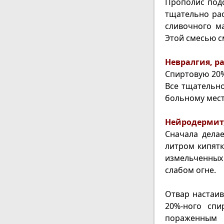
Прополис под
тщательно ра
сливочного ма
Этой смесью с
Невралгия, р
Спиртовую 20%
Все тщательно
больному мест
Нейродермит,
Сначала делае
литром кипятк
измельченных
слабом огне.
Отвар настаив
20%-ного спи
пораженным 