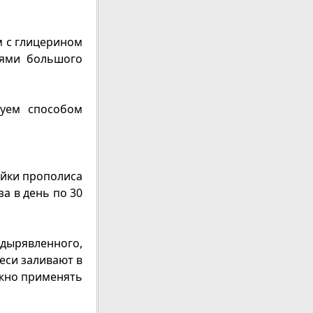
м с глицерином
нями большого
зуем способом
ойки прополиса
а в день по 30
одырявленного,
меси заливают в
ожно применять