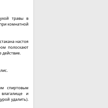
сухой травы в
 при комнатной
стакана настоя
ром полоскают
 действие.
лис.
ым спиртовым
 влагалище и
урой удалить).