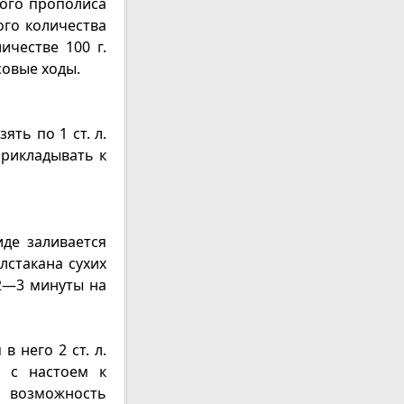
ного прополиса
го количества
ичестве 100 г.
совые ходы.
ть по 1 ст. л.
прикладывать к
иде заливается
лстакана сухих
2—3 минуты на
 него 2 ст. л.
и с настоем к
 возможность