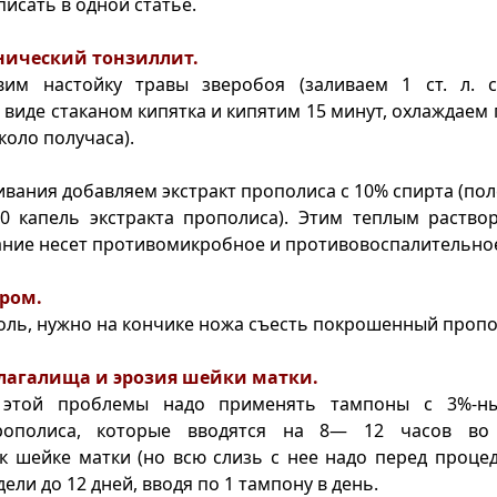
исать в одной статье.
нический тонзиллит.
вим настойку травы зверобоя (заливаем 1 ст. л. 
виде стаканом кипятка и кипятим 15 минут, охлаждаем
коло получаса).
вания добавляем экстракт прополиса с 10% спирта (пол
0 капель экстракта прополиса). Этим теплым раство
ание несет противомикробное и противовоспалительное
ром.
оль, нужно на кончике ножа съесть покрошенный пропо
лагалища и эрозия шейки матки.
 этой проблемы надо применять тампоны с 3%-н
рополиса, которые вводятся на 8— 12 часов во
 шейке матки (но всю слизь с нее надо перед процед
ели до 12 дней, вводя по 1 тампону в день.