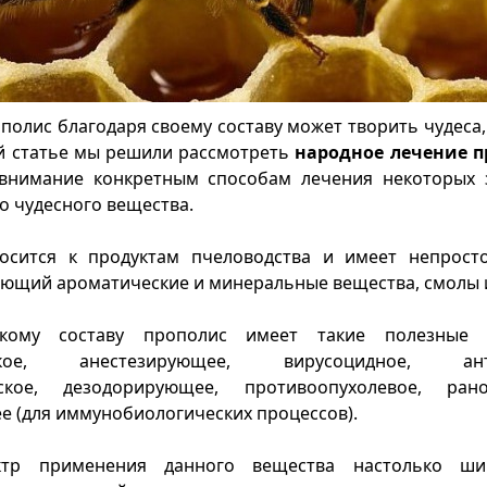
ополис благодаря своему составу может творить чудеса,
й статье мы решили рассмотреть
народное лечение 
 внимание конкретным способам лечения некоторых 
 чудесного вещества.
осится к продуктам пчеловодства и имеет непрост
ающий ароматические и минеральные вещества, смолы 
акому составу прополис имеет такие полезные с
еское, анестезирующее, вирусоцидное, антис
еское, дезодорирующее, противоопухолевое, рано
 (для иммунобиологических процессов).
ктр применения данного вещества настолько ши