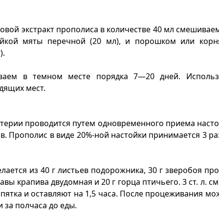
овой экстракт прополиса в количестве 40 мл смешивае
тойкой мяты перечной (20 мл), и порошком или кор
).
ваем в темном месте порядка 7—20 дней. Исполь
дящих мест.
терии проводится путем одновременного приема наст
ав. Прополис в виде 20%-ной настойки принимается 3 раз
елается из 40 г листьев подорожника, 30 г зверобоя пр
равы крапива двудомная и 20 г горца птичьего. 3 ст. л. с
ипятка и оставляют на 1,5 часа. После процеживания м
и за полчаса до еды.