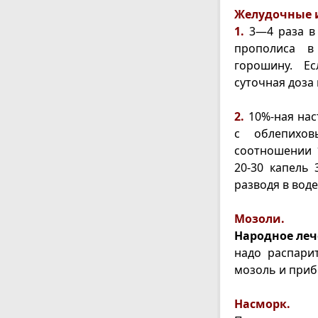
Желудочные 
1.
3—4 раза в 
прополиса в
горошину. Е
суточная доза 
2.
10%-ная на
с облепихо
соотношении 
20-30 капель 
разводя в воде
Мозоли.
Народное ле
надо распари
мозоль и приб
Насморк.