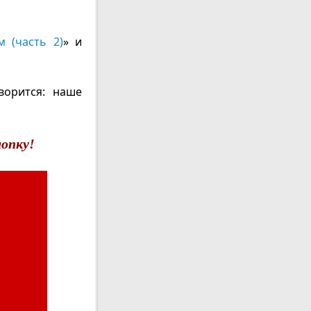
 (часть 2)
» и
ворится: наше
опку!