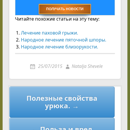
Читайте похожие статьи на эту тему:
Лечение паховой грыжи.
Народное лечение пяточной шпоры.
Народное лечение близорукости.
25/07/2015
Natalja Shevele
Навигация
Полезные свойства
по
урюка. →
записям
← Польза и вред