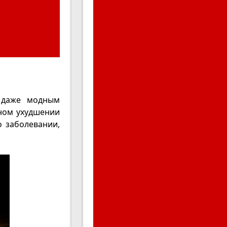
 даже модным
чном ухудшении
 заболевании,