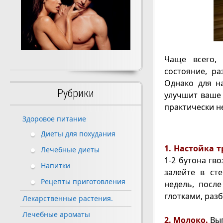
Чаще всего, 
состояние, ра
Однако для н
Рубрики
улучшит ваше 
практически н
Здоровое питание
Диеты для похудания
1. Настойка т
Лечебные диеты
1-2 бутона гв
Напитки
залейте в ст
Рецепты приготовления
недель, посл
глотками, разба
Лекарственные растения.
Лечебные ароматы
2. Молоко.
Вып