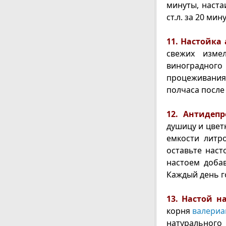
минуты, наста
ст.л. за 20 мин
11. Настойка 
свежих изме
виноградного
процеживания
полчаса после 
12. Антидепр
душицу и цвет
емкости литр
оставьте наст
настоем добав
Каждый день г
13. Настой н
корня
валери
натурального 