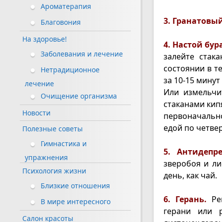
Ароматерапия
3. Гранатовый
Благовония
На здоровье!
4. Настой бур
Заболевания и лечение
залейте стак
состоянии в т
Нетрадиционное
за 10-15 мину
лечение
Или измельчи
Очищение организма
стаканами кип
Новости
первоначально
едой по четвер
Полезные советы
Гимнастика и
5. Антидепр
упражнения
зверобоя и ли
Психология жизни
день, как чай.
Близкие отношения
6. Герань.
Ре
В мире интересного
герани или 
Салон красоты