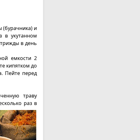
 (бурачника) и
в в укутанном
 трижды в день
ной емкости 2
те кипятком до
а. Пейте перед
ченную траву
есколько
раз в