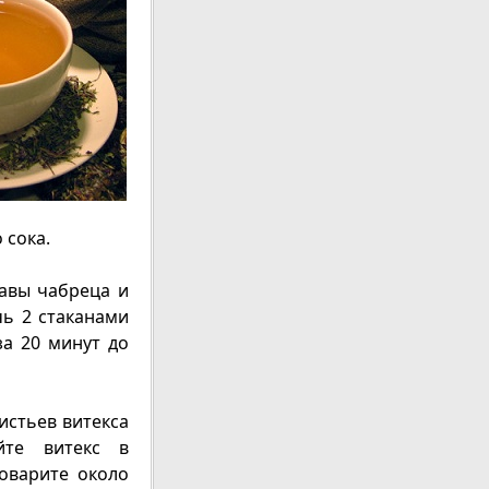
 сока.
равы чабреца и
чь 2 стаканами
за 20 минут до
листьев витекса
йте витекс в
оварите около