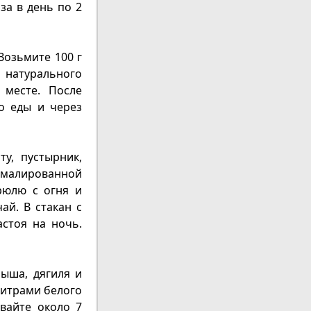
за в день по 2
Возьмите 100 г
натурального
 месте. После
о еды и через
у, пустырник,
 эмалированной
рюлю с огня и
ай. В стакан с
астоя на ночь.
рыша, дягиля и
литрами белого
ивайте около 7