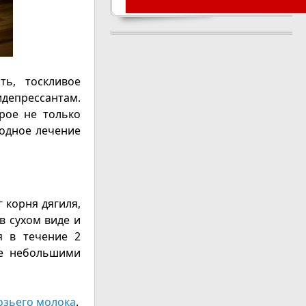
ть, тоскливое
идепрессантам.
рое не только
родное лечение
 корня дягиля,
в сухом виде и
я в течение 2
те небольшими
озьего молока
.