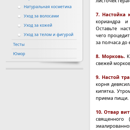
листочек гера
Натуральная косметика
7. Настойка 
Уход за волосами
кориандра и
Уход за кожей
Оставьте нас
Уход за телом и фигурой
чего процедит
за полчаса до 
Тесты
Юмор
8. Морковь.
К
свежей морков
9. Настой тра
корня девясил
кипятка. Утро
приема пищи.
10. Отвар вит
священного 
эмалированно