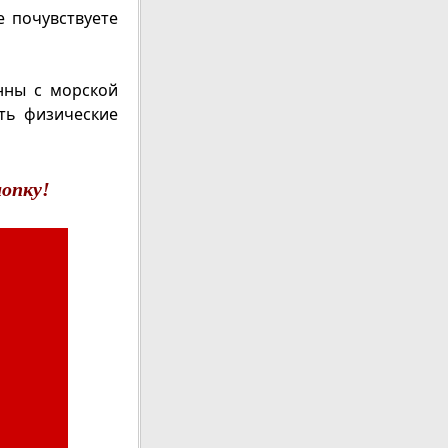
е почувствуете
нны с морской
ять физические
опку!