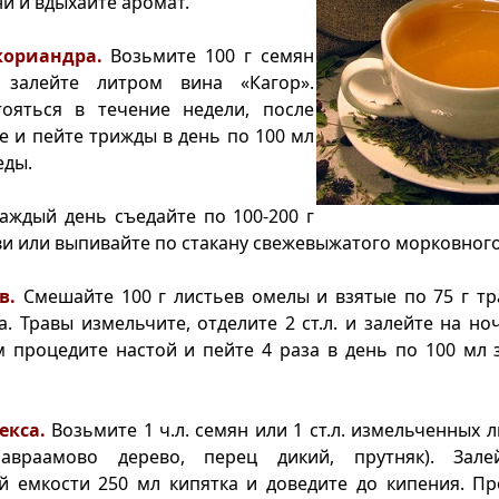
ни и вдыхайте аромат.
кориандра.
Возьмите 100 г семян
 залейте литром вина «Кагор».
тояться в течение недели, после
е и пейте трижды в день по 100 мл
еды.
аждый день съедайте по 100-200 г
и или выпивайте по стакану свежевыжатого морковного
в.
Смешайте 100 г листьев омелы и взятые по 75 г т
а. Травы измельчите, отделите 2 ст.л. и залейте на но
м процедите настой и пейте 4 раза в день по 100 мл 
екса.
Возьмите 1 ч.л. семян или 1 ст.л. измельченных 
(авраамово дерево, перец дикий, прутняк). Зале
й емкости 250 мл кипятка и доведите до кипения. Пр