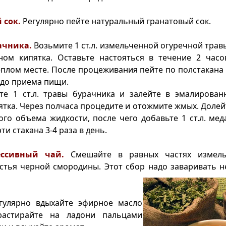
 сок.
Регулярно пейте натуральный гранатовый сок.
ачника.
Возьмите 1 ст.л. измельченной огуречной травы
аном кипятка. Оставьте настояться в течение 2 часо
еплом месте. После процеживания пейте по полстакана
т до приема пищи.
те 1 ст.л. травы бурачника и залейте в эмалирован
ятка. Через полчаса процедите и отожмите жмых. Долей
го объема жидкости, после чего добавьте 1 ст.л. мед
ти стакана 3-4 раза в день.
ессивный чай.
Смешайте в равных частях измель
стья черной смородины. Этот сбор надо заваривать н
гулярно вдыхайте эфирное масло
растирайте на ладони пальцами