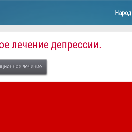
Народ
ое лечение депрессии.
иционное лечение