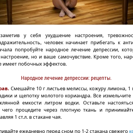
заметив у себя ухудшение настроения, тревожнос
здражительность, человек начинает прибегать к ант
ачала попробуйте народное лечение депрессии, кото
настроение, но и ваше самочувствие. Кроме того, на
е имеет побочных эффектов.
Народное лечение депрессии: рецепты.
рав.
Смешайте 10 г листьев мелиссы, кожуру лимона, 1 г
оздики и щепотку молотого кориандра. Все измельчите 
еклянной емкости литром водки. Оставьте настоятьс
е чего процедите через плотную ткань и принимай
вляя 1 ст.л. в стакане чая.
ивайте ежедневно перед сном по 1-2 стакана свежего
к