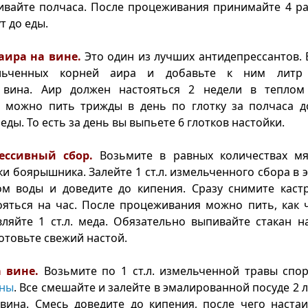
ивайте полчаса. После процеживания принимайте 4 ра
ут до еды.
аира на вине.
Это один из лучших антидепрессантов. 
льченных корней аира и добавьте к ним литр 
 вина. Аир должен настояться 2 недели в теплом
 можно пить трижды в день по глотку за полчаса д
еды. То есть за день вы выпьете 6 глотков настойки.
ессивный сбор.
Возьмите в равных количествах мят
ки боярышника. Залейте 1 ст.л. измельченного сбора в
ом воды и доведите до кипения. Сразу снимите каст
ояться на час. После процеживания можно пить, как ч
ляйте 1 ст.л. меда. Обязательно выпивайте стакан н
отовьте свежий настой.
а вине.
Возьмите по 1 ст.л. измельченной травы спо
аны
. Все смешайте и залейте в эмалированной посуде 2 
вина. Смесь доведите до кипения, после чего наста