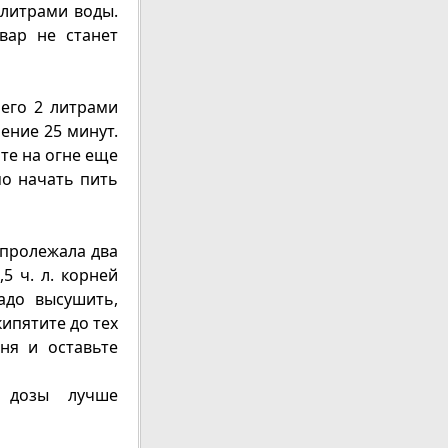
 литрами воды.
вар не станет
его 2 литрами
чение 25 минут.
те на огне еще
мо начать пить
 пролежала два
5 ч. л. корней
адо высушить,
ипятите до тех
ня и оставьте
 дозы лучше