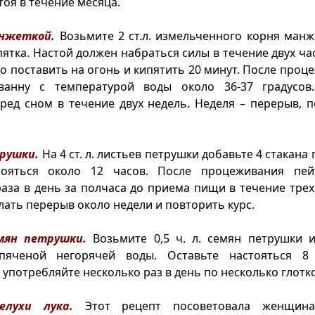
тоя в течение месяца.
анжеткой.
Возьмите 2 ст.л. измельченного корня манж
пятка. Настой должен набраться силы в течение двух час
о поставить на огонь и кипятить 20 минут. После проц
анну с температурой воды около 36-37 градусов
ед сном в течение двух недель. Неделя – перерыв, п
трушки.
На 4 ст. л. листьев петрушки добавьте 4 стакана
тояться около 12 часов. После процеживания пе
раза в день за полчаса до приема пищи в течение трех
лать перерыв около недели и повторить курс.
мян петрушки.
Возьмите 0,5 ч. л. семян петрушки и
пяченой негорячей воды. Оставьте настояться 8
употребляйте несколько раз в день по несколько глотко
лухи лука.
Этот рецепт посоветовала женщина