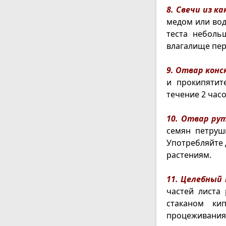
8. Свечи из ка
медом или вод
теста неболь
влагалище пер
9. Отвар конс
и прокипятит
течение 2 часо
10. Отвар ру
семян петруш
Употребляйте 
растениям.
11. Целебный
частей листа 
стаканом ки
процеживания 