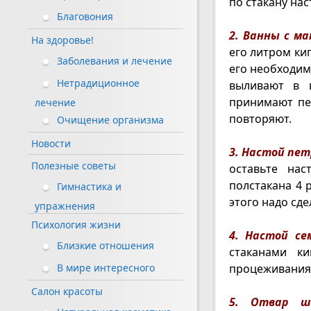
по стакану нас
Благовония
2. Ванны с м
На здоровье!
его литром ки
Заболевания и лечение
его необходим
Нетрадиционное
выливают в в
принимают пер
лечение
повторяют.
Очищение организма
Новости
3. Настой пе
Полезные советы
оставьте нас
полстакана 4 
Гимнастика и
этого надо сде
упражнения
Психология жизни
4. Настой се
Близкие отношения
стаканами ки
процеживания 
В мире интересного
Салон красоты
5. Отвар ше