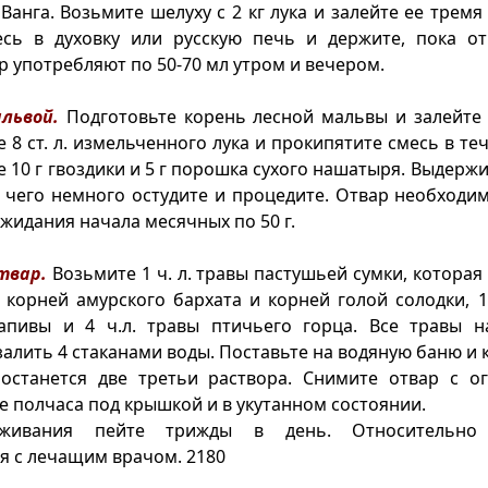
Ванга. Возьмите шелуху с 2 кг лука и залейте ее тремя
есь в духовку или русскую печь и держите, пока от
р употребляют по 50-70 мл утром и вечером.
львой.
Подготовьте корень лесной мальвы и залейте 
 8 ст. л. измельченного лука и прокипятите смесь в те
е 10 г гвоздики и 5 г порошка сухого нашатыря. Выдержи
е чего немного остудите и процедите. Отвар необходи
ожидания начала месячных по 50 г.
твар.
Возьмите 1 ч. л. травы пастушьей сумки, которая
л. корней амурского бархата и корней голой солодки, 1,
апивы и 4 ч.л. травы птичьего горца. Все травы н
залить 4 стаканами воды. Поставьте на водяную баню и к
 останется две третьи раствора. Снимите отвар с ог
е полчаса под крышкой и в укутанном состоянии.
еживания пейте трижды в день. Относительно
я с лечащим врачом. 2180