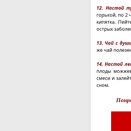
12. Настой т
горькой, по 2 
кипятка. Пей
острых заболе
13. Чай с душ
же чай полезе
14. Настой л
плоды можжеве
смеси и залей
сном.
Понр