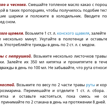
као и чеснока.
Смешайте топленое масло какао с поро
ой в таких пропорциях, чтобы получилось подобие тест
шие шарики и положите в холодильник. Вводите п
ед сном.
кого щавеля.
Возьмите 1 ст. л.
конского щавеля
, залейт
е несколько минут. Укутайте в полотенце и оставьте
в. Употребляйте трижды в день по 2 ст. л. с медом.
ты с петрушкой.
Возьмите несколько листочков травы р
ки. Залейте их 350 мл кипятка и прокипятите в тече
дважды в день по 100 мл. Не забывайте, что рута относи
 настой.
Возьмите по весу по 2 части травы
руты
и кор
розмарина. Перемешайте и отделите 1 ст. л. сбора.
пятка и оставьте настояться, пока смесь не ос
принимайте по 2 стакана в день на протяжении 8 дней.