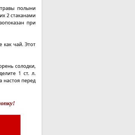
 травы полыни
 их 2 стаканами
вопоказан при
е как чай. Этот
орень солодки,
елите 1 ст. л.
а настоя перед
опку!