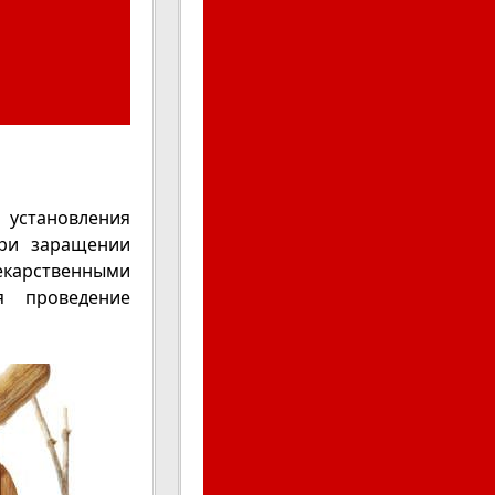
 установления
при заращении
екарственными
я проведение