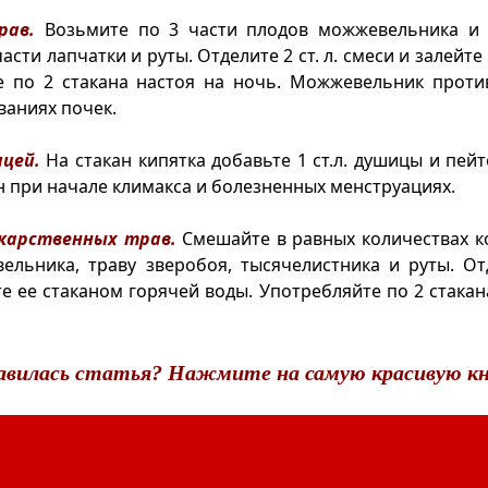
рав.
Возьмите по 3 части плодов можжевельника и
части лапчатки и руты. Отделите 2 ст. л. смеси и залейте
те по 2 стакана настоя на ночь. Можжевельник проти
ваниях почек.
ицей.
На стакан кипятка добавьте 1 ст.л. душицы и пейт
н при начале климакса и болезненных менструациях.
екарственных трав.
Смешайте в равных количествах к
льника, траву зверобоя, тысячелистника и руты. Отд
те ее стаканом горячей воды. Употребляйте по 2 стакан
авилась статья? Нажмите на самую красивую кн