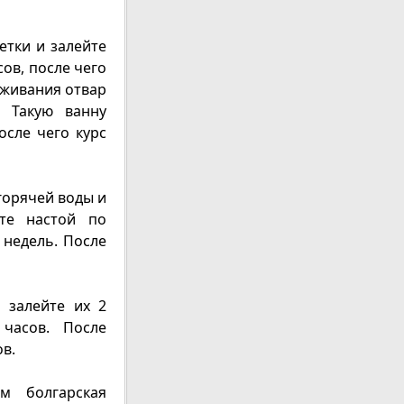
етки и залейте
ов, после чего
еживания отвар
. Такую ванну
осле чего курс
 горячей воды и
йте настой по
 недель. После
 залейте их 2
 часов. После
в.
м болгарская