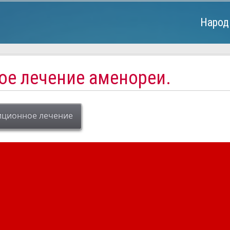
Народ
ое лечение аменореи.
иционное лечение