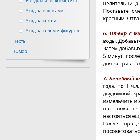
Натуральная косметика
целительница 
Поставьте см
Уход за волосами
красным. Отва
Уход за кожей
Уход за телом и фигурой
6. Отвар с ма
воды. Добавьте
Тесты
Затем добавьт
Юмор
5 минут, посл
дня за три до 
7. Лечебный о
года, по 1 ч.
двудомной кр
измельчить и 
пор, пока не
настояться ещ
После проц
посоветоватьс