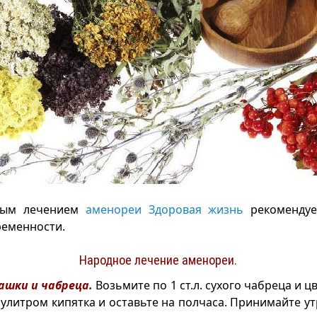
ным лечением
аменореи
Здоровая жизнь
рекомендуе
ременности.
Народное лечение аменореи.
ашки и чабреца.
Возьмите по 1 ст.л. сухого чабреца и 
лулитром кипятка и оставьте на полчаса. Принимайте у