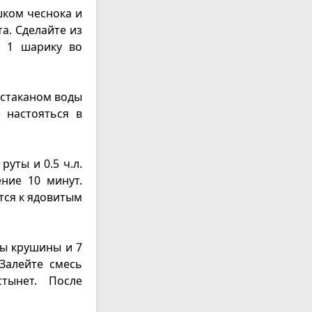
шком чеснока и
а. Сделайте из
о 1 шарику во
е стаканом воды
 настояться в
уты и 0.5 ч.л.
ние 10 минут.
тся к ядовитым
ы крушины и 7
 Залейте смесь
тынет. После