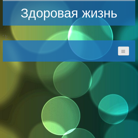
Здоровая жизнь
‘ );