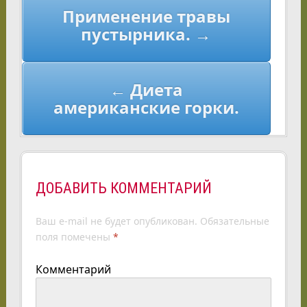
Применение травы
по
пустырника. →
записям
← Диета
американские горки.
ДОБАВИТЬ КОММЕНТАРИЙ
Ваш e-mail не будет опубликован.
Обязательные
поля помечены
*
Комментарий