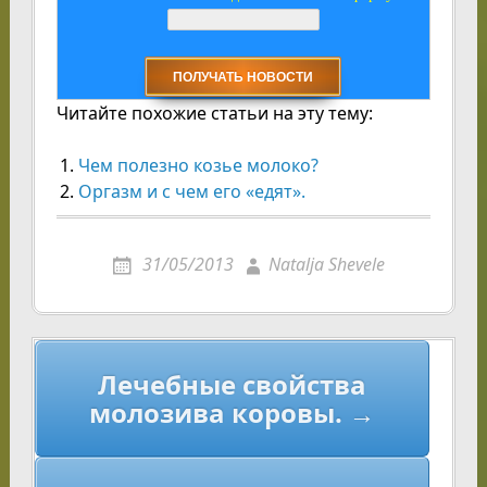
Читайте похожие статьи на эту тему:
Чем полезно козье молоко?
Оргазм и с чем его «едят».
31/05/2013
Natalja Shevele
Навигация
Лечебные свойства
по
молозива коровы. →
записям