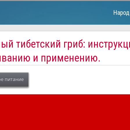
Народ
ый тибетский гриб: инструкц
ванию и применению.
е питание