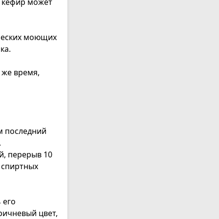
у кефир может
ических моющих
ка.
 же время,
ом последний
.
й, перерыв 10
е спиртных
 его
ричневый цвет,