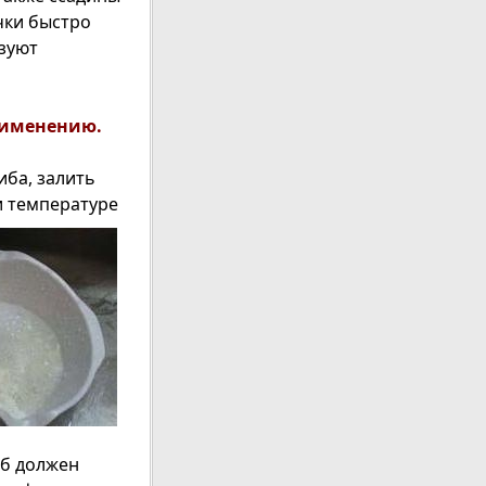
чки быстро
ьзуют
рименению.
иба, залить
и температуре
иб должен