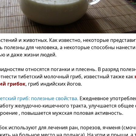
астений и животных. Как известно, некоторые представи
ь полезны для человека, а некоторые способны нанест
ю и даже жизни людей.
видностям относятся поганки и плесень. В разряд полез
тнести тибетский молочный гриб, известный также как
ий грибок
, гриб индийских йогов.
тский гриб: полезные свойства.
Ежедневное употребле
аботу желудочно-кишечного тракта, улучшается общее 
троение , повышается мужская половая активность.
ок используют для лечения ран, порезов, ячменя (смоч
жить на больное место на полчаса). На угри и прыщи, а