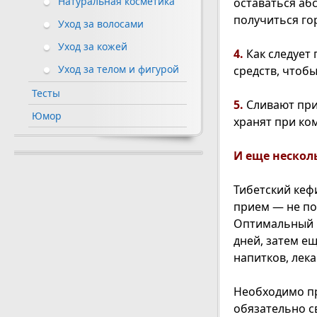
Натуральная косметика
оставаться аб
получиться го
Уход за волосами
Уход за кожей
4.
Как следует
Уход за телом и фигурой
средств, чтобы
Тесты
5.
Сливают при
Юмор
хранят при ко
И еще нескол
Тибетский кеф
прием — не по
Оптимальный к
дней, затем е
напитков, лека
Необходимо пр
обязательно с