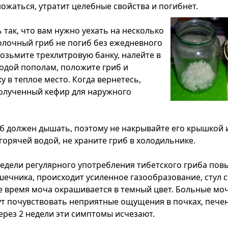
ножаться, утратит целебные свойства и погибнет.
 так, что вам нужно уехать на несколько
олочный гриб не погиб без ежедневного
озьмите трехлитровую банку, налейте в
водой пополам, положите гриб и
у в теплое место. Когда вернетесь,
олученный кефир для наружного
 должен дышать, поэтому не накрывайте его крышкой 
горячей водой, не храните гриб в холодильнике.
недели регулярного употребления тибетского гриба пов
шечника, происходит усиленное газообразование, стул 
же время моча окрашивается в темный цвет. Больные м
т почувствовать неприятные ощущения в почках, печен
ерез 2 недели эти симптомы исчезают.