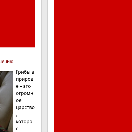
нению.
Грибы в
природ
е – это
огромн
ое
царство
,
которо
е