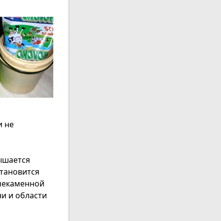
и не
ышается
становится
очекаменной
и и области