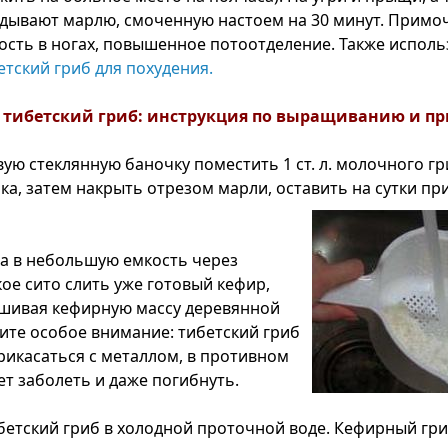
дывают марлю, смоченную настоем на 30 минут. Примо
ость в ногах, повышенное потоотделение. Также испол
тский гриб для похудения.
тибетский гриб: инструкция по выращиванию и п
вую стеклянную баночку поместить 1 ст. л. молочного гр
ка, затем накрыть отрезом марли, оставить на сутки пр
са в небольшую емкость через
ое сито слить уже готовый кефир,
шивая кефирную массу деревянной
ите особое внимание: тибетский гриб
рикасаться с металлом, в противном
ет заболеть и даже погибнуть.
етский гриб в холодной проточной воде. Кефирный гр