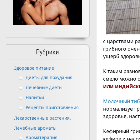
с царствами р
грибного очен
Рубрики
ущерб здоровь
Здоровое питание
К таким разно
Диеты для похудания
смело можно о
или индийск
Лечебные диеты
Напитки
Молочный тибе
Рецепты приготовления
нормализует р
здоровья, нас
Лекарственные растения.
Лечебные ароматы
Кефирный гриб
Ароматерапия
кефире и нало