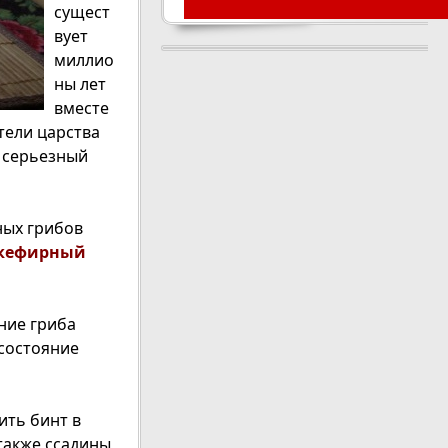
сущест
вует
миллио
ны лет
вместе
тели царства
и серьезный
ных грибов
кефирный
ние гриба
состояние
ить бинт в
 также ссадины