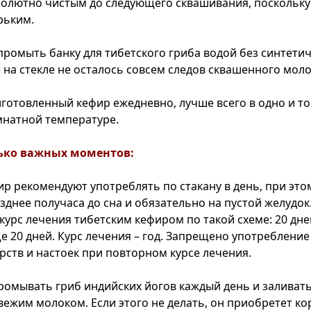
солютно чистым до следующего сквашивания, поскольк
рьким.
 промыть банку для тибетского гриба водой без синтет
 на стекле не осталось совсем следов сквашенного моло
готовленный кефир ежедневно, лучше всего в одно и то
мнатной температуре.
ько важных моментов:
ир рекомендуют употреблять по стакану в день, при эт
зднее получаса до сна и обязательно на пустой желудок
урс лечения тибетским кефиром по такой схеме: 20 дне
ще 20 дней. Курс лечения – год. Запрещено употреблени
рств и настоек при повторном курсе лечения.
омывать гриб индийских йогов каждый день и заливать
вежим молоком. Если этого не делать, он приобретет ко