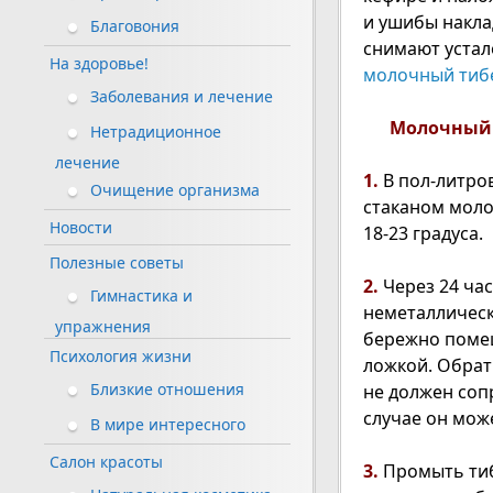
и ушибы накла
Благовония
снимают устал
На здоровье!
молочный тибе
Заболевания и лечение
Молочный 
Нетрадиционное
лечение
1.
В пол-литро
Очищение организма
стаканом моло
Новости
18-23 градуса.
Полезные советы
2.
Через 24 ча
Гимнастика и
неметаллическ
упражнения
бережно поме
Психология жизни
ложкой. Обрат
Близкие отношения
не должен соп
случае он мож
В мире интересного
Салон красоты
3.
Промыть тиб