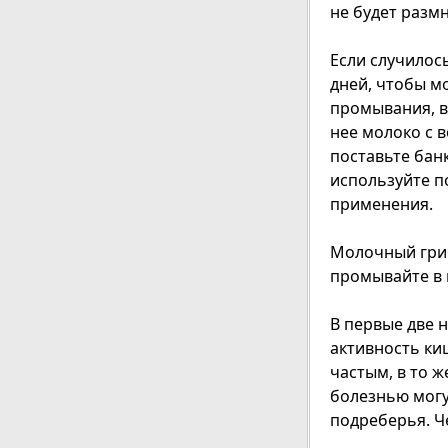
не будет разм
Если случилось
дней, чтобы м
промывания, в
нее молоко с 
поставьте банк
используйте п
применения.
Молочный гриб
промывайте в 
В первые две 
активность ки
частым, в то 
болезнью могу
подреберья. Ч