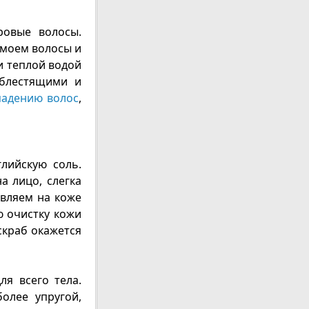
ровые волосы.
о моем волосы и
и теплой водой
 блестящими и
адению волос
,
лийскую соль.
а лицо, слегка
авляем на коже
ю очистку кожи
скраб окажется
ля всего тела.
олее упругой,