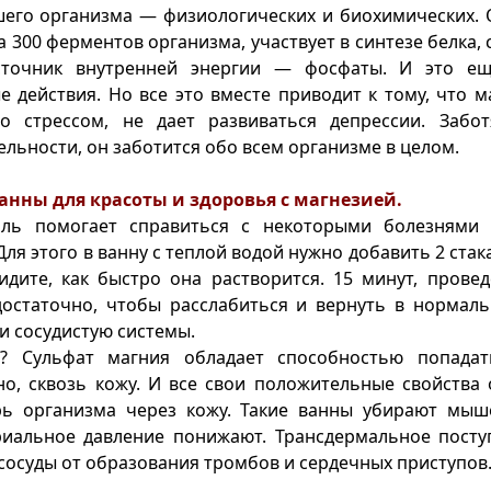
его организма — физиологических и биохимических. 
а 300 ферментов организма, участвует в синтезе белка,
сточник внутренней энергии — фосфаты. И это е
 действия. Но все это вместе приводит к тому, что 
со стрессом, не дает развиваться депрессии. Забо
ельности, он заботится обо всем организме в целом.
ванны для красоты и здоровья с магнезией.
оль помогает справиться с некоторыми болезнями
Для этого в ванну с теплой водой нужно добавить 2 ста
дите, как быстро она растворится. 15 минут, прове
достаточно, чтобы расслабиться и вернуть в нормал
и сосудистую системы.
? Сульфат магния обладает способностью попада
о, сквозь кожу. И все свои положительные свойства 
рь организма через кожу. Такие ванны убирают мыш
риальное давление понижают. Трансдермальное посту
сосуды от образования тромбов и сердечных приступов