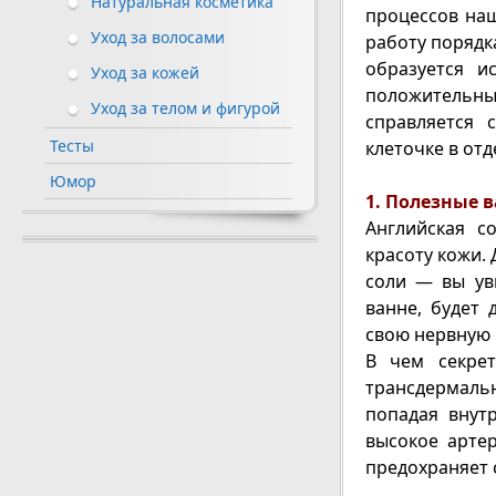
Натуральная косметика
процессов наш
Уход за волосами
работу порядк
образуется и
Уход за кожей
положительные
Уход за телом и фигурой
справляется 
Тесты
клеточке в отд
Юмор
1. Полезные 
Английская с
красоту кожи. 
соли — вы уви
ванне, будет 
свою нервную 
В чем секрет
трансдермальн
попадая внут
высокое арте
предохраняет 