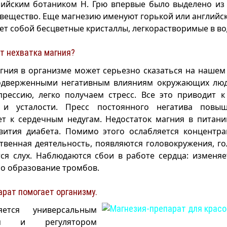
глийским ботаником Н. Грю впервые было выделено из
 вещество. Еще магнезию именуют горькой или английс
ет собой бесцветные кристаллы, легкорастворимые в во
т нехватка магния?
гния в организме может серьезно сказаться на наше
одверженными негативным влияниям окружающих люд
прессию, легко получаем стресс. Все это приводит к
 и усталости. Пресс постоянного негатива повыш
ет к сердечным недугам. Недостаток магния в питан
вития диабета. Помимо этого ослабляется концентра
твенная деятельность, появляются головокружения, г
ся слух. Наблюдаются сбои в работе сердца: изменя
о образование тромбов.
рат помогает организму.
ется универсальным
ром и регулятором