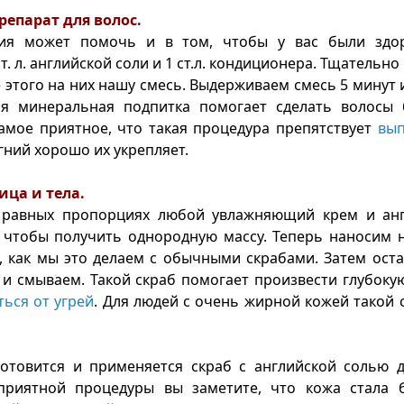
репарат для волос.
ия может помочь и в том, чтобы у вас были здо
. л. английской соли и 1 ст.л. кондиционера. Тщательн
 этого на них нашу смесь. Выдерживаем смесь 5 минут 
ая минеральная подпитка помогает сделать волосы
амое приятное, что такая процедура препятствует
вып
гний хорошо их укрепляет.
лица и тела.
равных пропорциях любой увлажняющий крем и анг
чтобы получить однородную массу. Теперь наносим н
, как мы это делаем с обычными скрабами. Затем ост
 и смываем. Такой скраб помогает произвести глубоку
ться от угрей
. Для людей с очень жирной кожей такой 
отовится и применяется скраб с английской солью д
приятной процедуры вы заметите, что кожа стала б