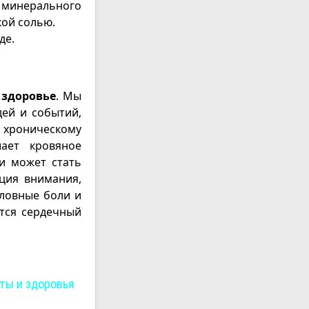
 минерального
кой солью.
де.
м
здоровье
. Мы
ей и событий,
 хроническому
ает кровяное
ии может стать
ция внимания,
оловные боли и
ется сердечный