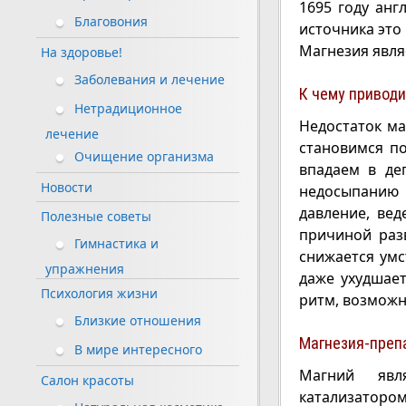
1695 году ан
Благовония
источника это
Магнезия явля
На здоровье!
Заболевания и лечение
К чему приводи
Нетрадиционное
Недостаток ма
лечение
становимся п
Очищение организма
впадаем в де
Новости
недосыпанию
давление, вед
Полезные советы
причиной раз
Гимнастика и
снижается умс
упражнения
даже ухудшает
Психология жизни
ритм, возможн
Близкие отношения
Магнезия-препа
В мире интересного
Магний явля
Салон красоты
катализато