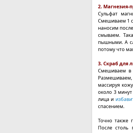
2. Магнезия-п
Сульфат магн
Смешиваем 1 ст
наносим после
смываем. Так
пышными. А с
потому что ма
3. Скраб для 
Смешиваем в 
Размешиваем, 
массируя кожу
около 3 минут
лица и
избави
спасением.
Точно также г
После столь 