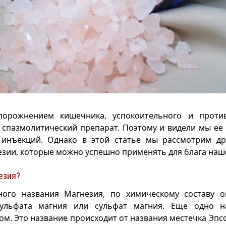
орожнением кишечника, успокоительного и проти
к спазмолитический препарат. Поэтому и видели мы ее
 инъекций. Однако в этой статье мы рассмотрим др
езии, которые можно успешно применять для блага наш
езия?
ного названия Магнезия, по химическому составу о
сульфата магния или сульфат магния. Еще одно н
ом. Это название происходит от названия местечка Эпсо