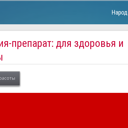
Народ
я-препарат: для здоровья и
ы
расоты