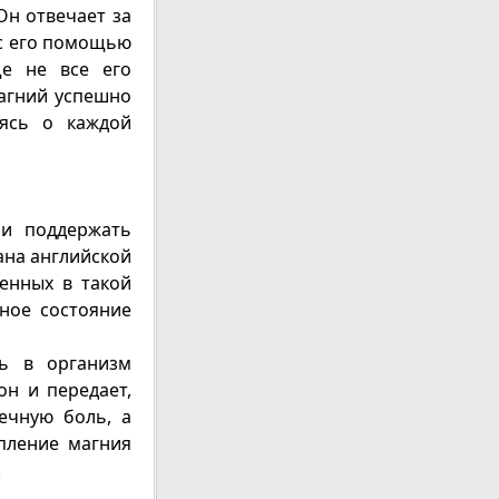
Он отвечает за
 с его помощью
ще не все его
магний успешно
тясь о каждой
 и поддержать
кана английской
денных в такой
ьное состояние
ть в организм
он и передает,
ечную боль, а
пление магния
.