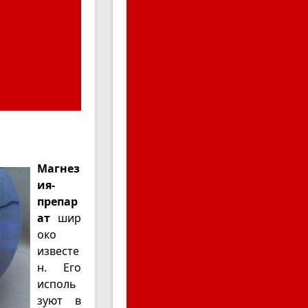
Магнез
ия-
препар
ат
шир
око
известе
н. Его
исполь
зуют в