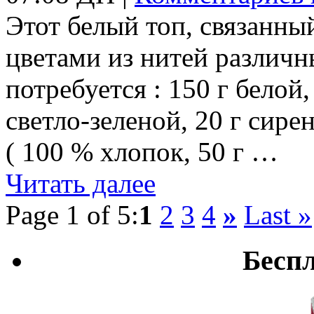
Этот белый топ, связанны
цветами из нитей различн
потребуется : 150 г белой,
светло-зеленой, 20 г сир
( 100 % хлопок, 50 г …
Читать далее
Page 1 of 5:
1
2
3
4
»
Last »
Бесп