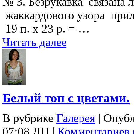
№ 3. Безрукавка связана 
жаккардового узора прила
19 п. х 23 р. = …
Читать далее
Белый топ с цветами.
В рубрике
Галерея
| Опуб
07:08 ДП |
Комментариев 