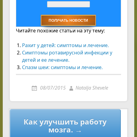
Читайте похожие статьи на эту тему:
Рахит у детей: симптомы и лечение.
Симптомы ротавирусной инфекции у
детей и ее лечение.
Спазм шеи: симптомы и лечение.
08/07/2015
Natalja Shevele
Навигация
Как улучшить работу
по
мозга. →
записям