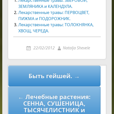
Лекарственные травы: ЗВЕРОБОЙ,
ЗЕМЛЯНИКА и КАЛЕНДУЛА.
Лекарственные травы: ПЕРВОЦВЕТ,
ПИЖМА и ПОДОРОЖНИК.
Лекарственные травы: ТОЛОКНЯНКА,
ХВОЩ, ЧЕРЕДА.
22/02/2012
Natalja Shevele
Навигация
Быть гейшей. →
по
записям
← Лечебные растения:
СЕННА, СУШЕНИЦА,
ТЫСЯЧЕЛИСТНИК и