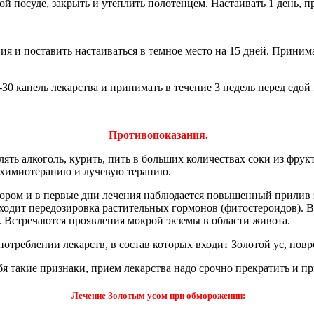
й посуде, закрыть и утеплить полотенцем. Настаивать 1 день, при
ения и поставить настаиваться в темное место на 15 дней. Приним
0 капель лекарства и принимать в течение 3 недель перед едой 3
Противопоказания.
лять алкоголь, курить, пить в больших количествах соки из фру
 химиотерапию и лучевую терапию.
ятором и в первые дни лечения наблюдается повышенный прилив 
сходит передозировка растительных гормонов (фитостероидов). В
д. Встречаются проявления мокрой экземы в области живота.
отреблении лекарств, в состав которых входит Золотой ус, повр
я такие признаки, прием лекарства надо срочно прекратить и п
Лечение Золотым усом при обморожении: