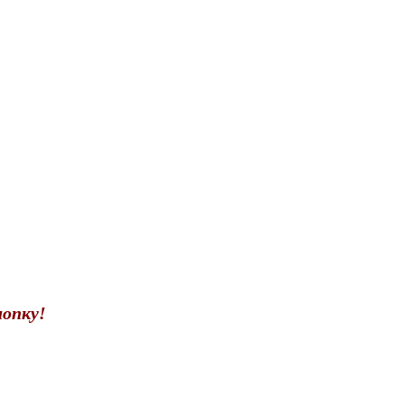
опку!