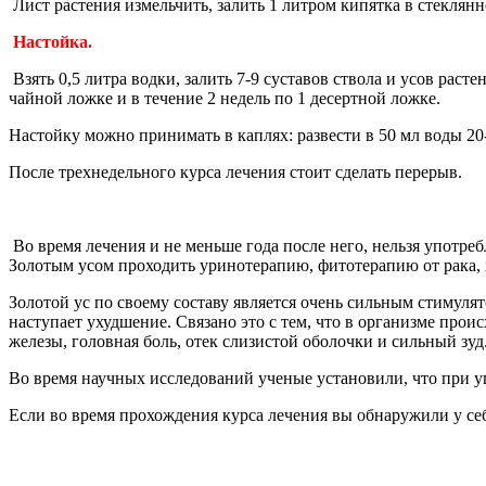
Лист растения измельчить, залить 1 литром кипятка в стеклянно
Настойка.
Взять 0,5 литра водки, залить 7-9 суставов ствола и усов раст
чайной ложке и в течение 2 недель по 1 десертной ложке.
Настойку можно принимать в каплях: развести в 50 мл воды 20-3
После трехнедельного курса лечения стоит сделать перерыв.
Во время лечения и не меньше года после него, нельзя употреб
Золотым усом проходить уринотерапию, фитотерапию от рака,
Золотой ус по своему составу является очень сильным стимул
наступает ухудшение. Связано это с тем, что в организме прои
железы, головная боль, отек слизистой оболочки и сильный зу
Во время научных исследований ученые установили, что при уп
Если во время прохождения курса лечения вы обнаружили у себ