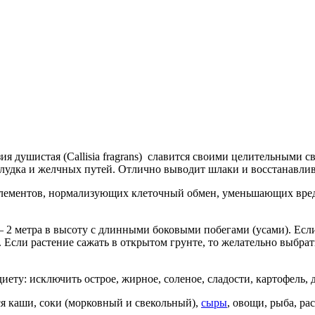
ия душистая (Callisia fragrans) славится своими целительными с
елудка и желчных путей. Отлично выводит шлаки и восстанавли
оэлементов, нормализующих клеточный обмен, уменьшающих вре
 – 2 метра в высоту с длинными боковыми побегами (усами). Есл
 Если растение сажать в открытом грунте, то желательно выбрат
иету: исключить острое, жирное, соленое, сладости, картофель,
ся каши, соки (морковный и свекольный),
сыры
, овощи, рыба, ра