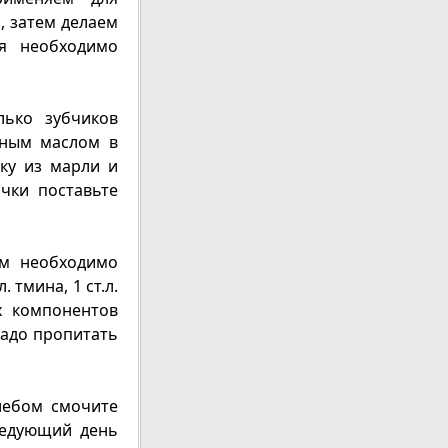
, затем делаем
ия необходимо
лько зубчиков
рным маслом в
ку из марли и
чки поставьте
ом необходимо
 тмина, 1 ст.л.
их компонентов
надо пропитать
лебом смочите
ледующий день