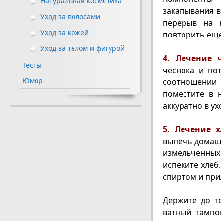
Натуральная косметика
закапывания в
Уход за волосами
перерыв на н
Уход за кожей
повторить еще
Уход за телом и фигурой
4. Лечение 
Тесты
чеснока и по
Юмор
соотношении 
поместите в 
аккуратно в у
5. Лечение 
выпечь домашни
измельченны
испеките хлеб
спиртом и при
Держите до т
ватный тампо