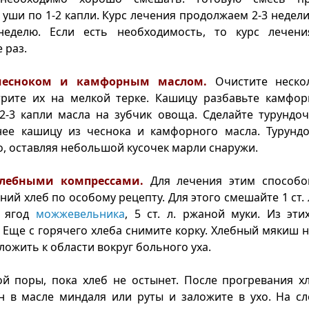
 уши по 1-2 капли. Курс лечения продолжаем 2-3 недели
еделю. Если есть необходимость, то курс лечен
 раз.
чесноком и камфорным маслом.
Очистите неско
трите их на мелкой терке. Кашицу разбавьте камфо
2-3 капли масла на зубчик овоща. Сделайте турундоч
нее кашицу из чеснока и камфорного масла. Турундо
хо, оставляя небольшой кусочек марли снаружи.
хлебными компрессами.
Для лечения этим способ
й хлеб по особому рецепту. Для этого смешайте 1 ст. л.
х ягод
можжевельника
, 5 ст. л. ржаной муки. Из эт
. Еще с горячего хлеба снимите корку. Хлебный мякиш 
ложить к области вокруг больного уха.
ой поры, пока хлеб не остынет. После прогревания х
н в масле миндаля или руты и заложите в ухо. На с