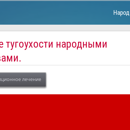
Народ
е тугоухости народными
вами.
иционное лечение