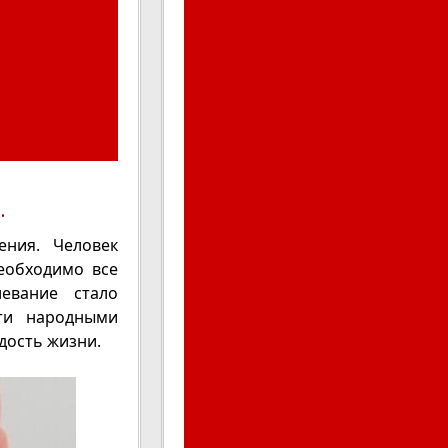
.
ения. Человек
еобходимо все
евание стало
сти народными
дость жизни.