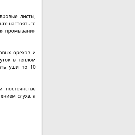
вровые листы,
вьте настояться
для промывания
овых орехов и
суток в теплом
ать уши по 10
и постоянстве
ением слуха, а