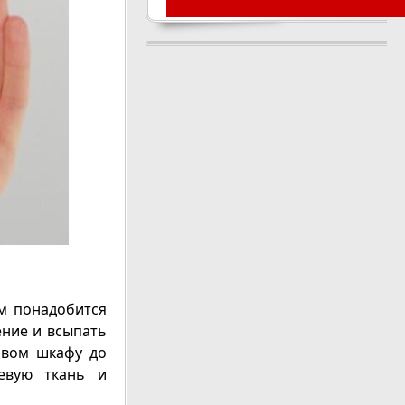
м понадобится
ение и всыпать
ховом шкафу до
левую ткань и