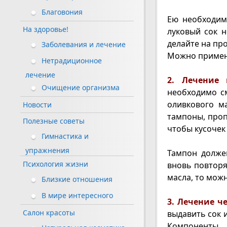
Благовония
Ею необходим
На здоровье!
луковый сок н
делайте на пр
Заболевания и лечение
Можно применя
Нетрадиционное
лечение
2. Лечение 
Очищение организма
необходимо с
оливкового м
Новости
тампоны, проп
Полезные советы
чтобы кусочек
Гимнастика и
упражнения
Тампон должен
Психология жизни
вновь повторя
масла, то мож
Близкие отношения
В мире интересного
3. Лечение ч
Салон красоты
выдавить сок 
Компоненты 