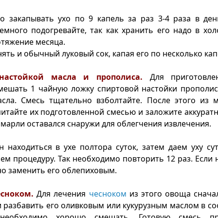
о закапывать ухо по 9 капель за раз 3-4 раза в ден
емного подогревайте, так как хранить его надо в хол
отяжение месяца.
ть и обычный луковый сок, капая его по несколько кап
настойкой масла и прополиса.
Для приготовлен
мешать 1 чайную ложку спиртовой настойки прополиса
асла. Смесь тщательно взболтайте. После этого из м
итайте их подготовленной смесью и заложите аккуратно 
 марли оставался снаружи для облегчения извлечения.
 находиться в ухе полтора суток, затем даем уху су
ем процедуру. Так необходимо повторить 12 раз. Если 
но заменить его облепиховым.
есноком.
Для лечения
чесноком
из этого овоща снача
и разбавить его оливковым или кукурузным маслом в со
необходимо хорошо смешать. Готовую смесь п