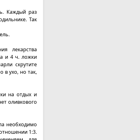
ь. Каждый раз
одильнике. Так
ель.
ия лекарства
 и 4 ч. ложки
арли скрутите
в ухо, но так,
тки на отдых и
нет оливкового
ла необходимо
отношении 1:3.
рименяем для