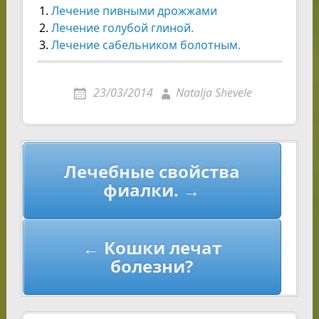
Лечение пивными дрожжами
Лечение голубой глиной.
Лечение сабельником болотным.
23/03/2014
Natalja Shevele
Навигация
Лечебные свойства
по
фиалки. →
записям
← Кошки лечат
болезни?