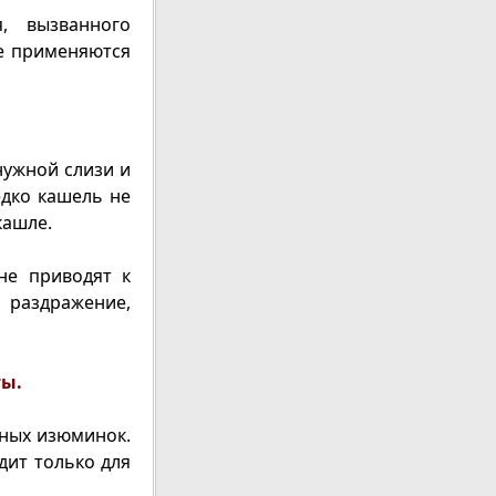
, вызванного
е применяются
нужной слизи и
едко кашель не
кашле.
не приводят к
 раздражение,
ты.
еных изюминок.
дит только для