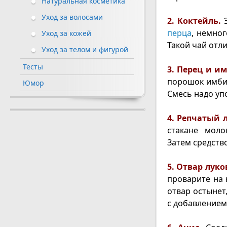
Натуральная косметика
Уход за волосами
2. Коктейль.
З
перца
, немног
Уход за кожей
Такой чай отл
Уход за телом и фигурой
Тесты
3. Перец и и
порошок имби
Юмор
Смесь надо уп
4. Репчатый л
стакане моло
Затем средство
5. Отвар лук
проварите на 
отвар остынет
с добавлением 