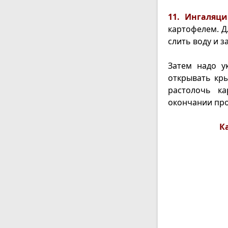
11. Ингаляц
картофелем. Д
слить воду и 
Затем надо у
открывать кр
растолочь ка
окончании про
К