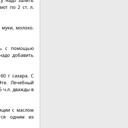
су надо залить
ют по 2 ст. л.
 муки, молоко.
ть с помощью
 надо добавить
60 г сахара. С
те. Лечебный
 ч.л. дважды в
яции с маслом
тся одним из