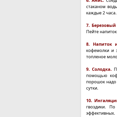
6. Анис.
Соед
стаканом воды
каждые 2 часа.
7. Березовый
Пейте напиток 
8. Напиток 
кофемолки и з
топленое моло
9. Солодка.
Пр
помощью коф
порошок надо 
сутки.
10. Ингаляци
гвоздики. П
эффективных.