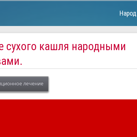
Народ
е сухого кашля народными
вами.
иционное лечение