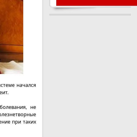
истеме начался
еит.
болевания, не
олезнетворные
ение при таких