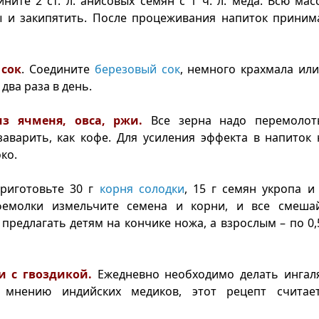
ините 2 ст. л. анисовых семян с 1 ч. л. меда. Всю мас
 и закипятить. После процеживания напиток принима
 сок
. Соедините
березовый сок
, немного крахмала или
два раза в день.
из ячменя, овса, ржи.
Все зерна надо перемоло
аварить, как кофе. Для усиления эффекта в напиток
ко.
иготовьте 30 г
корня солодки
, 15 г семян укропа и 
емолки измельчите семена и корни, и все смешай
предлагать детям на кончике ножа, а взрослым – по 0,5
и с гвоздикой.
Ежедневно необходимо делать ингал
о мнению индийских медиков, этот рецепт считае