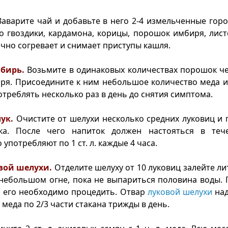
аварите чай и добавьте в него 2-4 измельченные го
о гвоздики, кардамона, корицы, порошок имбиря, лист
ично согревает и снимает приступы кашля.
мбирь.
Возьмите в одинаковых количествах порошок че
ря. Присоедините к ним небольшое количество меда и
отреблять несколько раз в день до снятия симптома.
ук.
Очистите от шелухи несколько средних луковиц и 
ка. После чего напиток должен настояться в теч
 употребляют по 1 ст. л. каждые 4 часа.
овой шелухи.
Отделите шелуху от 10 луковиц залейте ли
небольшом огне, пока не выпариться половина воды. П
, его необходимо процедить. Отвар
луковой шелухи
над
меда по 2/3 части стакана трижды в день.