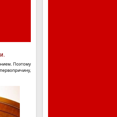
и.
анием. Поэтому
первопричину,