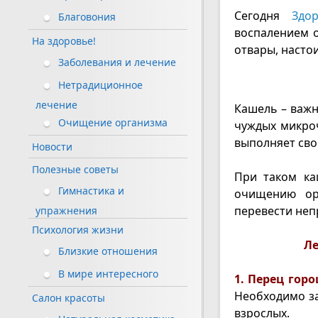
Сегодня
Здо
Благовония
воспалением 
На здоровье!
отвары, насто
Заболевания и лечение
Нетрадиционное
лечение
Кашель – важн
Очищение организма
чуждых микроч
выполняет сво
Новости
Полезные советы
При таком ка
Гимнастика и
очищению орг
перевести неп
упражнения
Психология жизни
Ле
Близкие отношения
В мире интересного
1. Перец гор
Необходимо за
Салон красоты
взрослых.