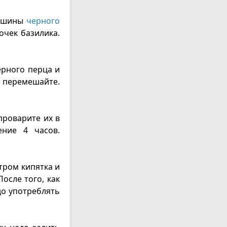
рошины
черного
очек базилика.
рного перца и
 перемешайте.
проварите их в
ение 4 часов.
тром кипятка и
осле того, как
о употреблять