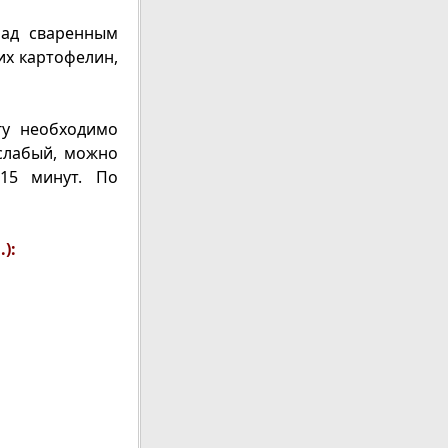
ад сваренным
их картофелин,
гу необходимо
слабый, можно
 15 минут. По
):