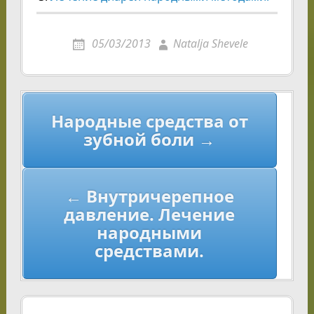
05/03/2013
Natalja Shevele
Навигация
Народные средства от
по
зубной боли →
записям
← Внутричерепное
давление. Лечение
народными
средствами.