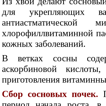
Из хвои делают сосновый
для укрепляющих в
антиастматической
хлорофиллвитаминной пас
кожных заболеваний.
В ветках сосны содер
аскорбиновой кислоты
приготовления витаминны
Сбор сосновых почек.
П
период начала роста, в