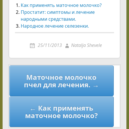
Как применять маточное молочко?
Простатит: симптомы и лечение
народными средствами.
Народное лечение селезенки.
25/11/2013
Natalja Shevele
Навигация
Маточное молочко
по
пчел для лечения. →
записям
← Как применять
маточное молочко?