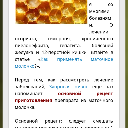
я со
многими
болезням
и. О
лечении
псориаза, геморроя, хронического
пиелонефрита, гепатита, болезней
желудка и 12-перстной кишки читайте в
статье «
Как применять маточное
молочко
?».
Перед тем, как рассмотреть лечение
заболеваний,
Здоровая жизнь
еще раз
напоминает
основной рецепт
приготовления
препарата из маточного
молочка.
Основной рецепт: следует смешать
маточное молочко с медом в пропорции 1