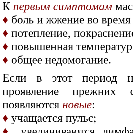
К
первым симптомам
мас
♦
боль и жжение во время 
♦
потепление, покраснение
♦
повышенная температура
♦
общее недомогание.
Если в этот период н
проявление прежних с
появляются
новые
:
♦
учащается пульс;
♦
увеличиваются лимфа