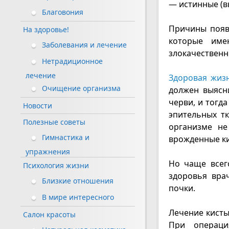
— истинные (в
Благовония
Причины появ
На здоровье!
которые име
Заболевания и лечение
злокачественн
Нетрадиционное
лечение
Здоровая жиз
Очищение организма
должен выясн
черви, и тогд
Новости
эпительных тк
Полезные советы
организме не
Гимнастика и
врожденные ки
упражнения
Но чаще всег
Психология жизни
здоровья вра
Близкие отношения
почки.
В мире интересного
Лечение кист
Салон красоты
При операци