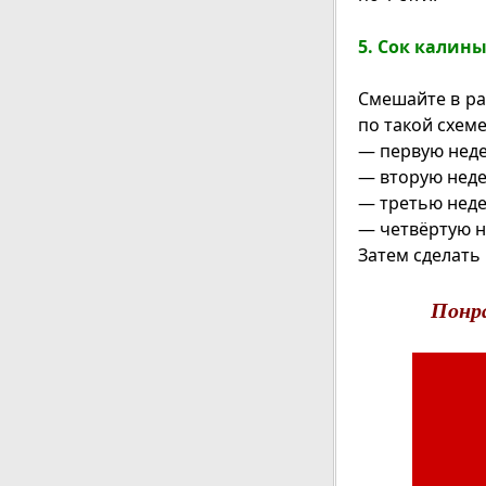
5. Сок калины
Смешайте в ра
по такой схеме
— первую недел
— вторую неде
— третью недел
— четвёртую нед
Затем сделать 
Понр