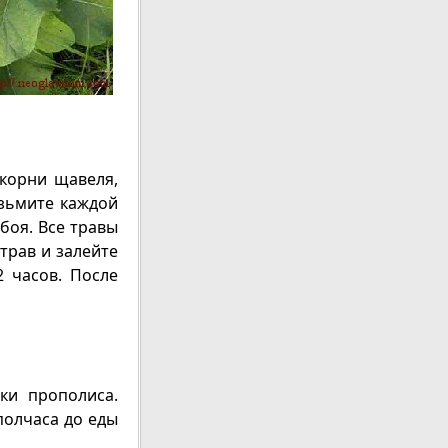
 корни щавеля,
озьмите каждой
робоя. Все травы
 трав и залейте
2 часов. После
ки прополиса.
полчаса до еды