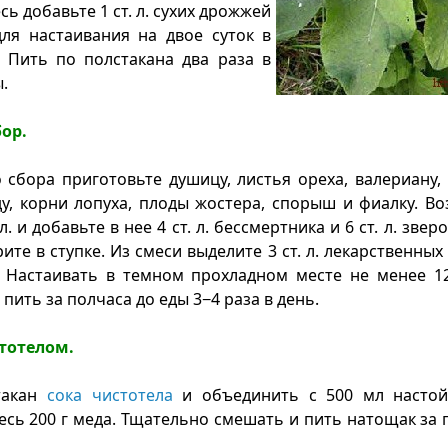
есь добавьте 1 ст. л. сухих дрожжей
ля настаивания на двое суток в
 Пить по полстакана два раза в
.
бор.
 сбора приготовьте душицу, листья ореха, валериану,
ду, корни лопуха, плоды жостера, спорыш и фиалку. В
л. и добавьте в нее 4 ст. л. бессмертника и 6 ст. л. зве
те в ступке. Из смеси выделите 3 ст. л. лекарственных
. Настаивать в темном прохладном месте не менее 1
ить за полчаса до еды 3−4 раза в день.
стотелом.
такан
сока чистотела
и объединить с 500 мл настой
есь 200 г меда. Тщательно смешать и пить натощак за 