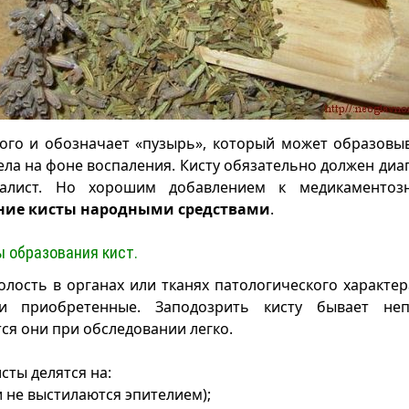
ого и обозначает «пузырь», который может образовы
ела на фоне воспаления. Кисту обязательно должен диа
иалист. Но хорошим добавлением к медикаментоз
ние кисты народными средствами
.
 образования кист.
олость в органах или тканях патологического характе
и приобретенные. Заподозрить кисту бывает неп
ся они при обследовании легко.
сты делятся на:
 не выстилаются эпителием);