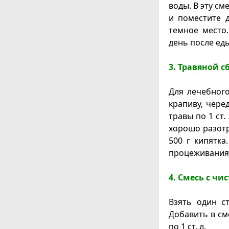
воды. В эту см
и поместите д
темное место.
день после еды
3. Травяной с
Для лечебного
крапиву, чере
травы по 1 ст. 
хорошо разотри
500 г кипятка
процеживания п
4. Смесь с чи
Взять один с
Добавить в см
по 1 ст. л.