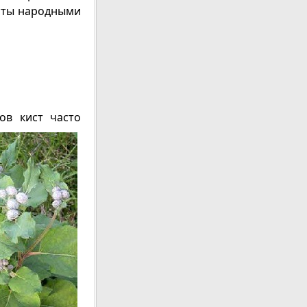
исты народными
ов кист часто