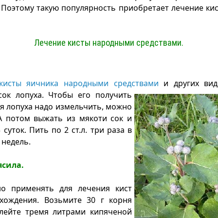
 Поэтому такую популярность приобретает лечение к
Лечение кисты народными средствами.
 кисты яичника народными средствами
и других вид
сок лопуха. Чтобы
его получить
ья лопуха надо измельчить, можно
А потом выжать из мякоти сок и
 суток. Пить по 2 ст.л. три раза в
 недель.
ясила.
 применять для лечения кист
хождения. Возьмите 30 г корня
алейте тремя литрами кипяченой