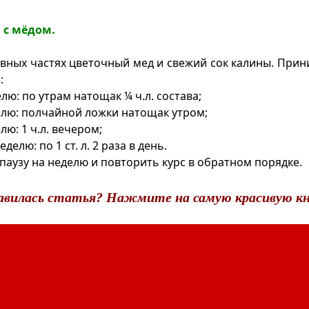
 с мёдом.
вных частях цветочный мед и свежий сок калины. Прин
:
ю: по утрам натощак ¼ ч.л. состава;
лю: полчайной ложки натощак утром;
ю: 1 ч.л. вечером;
елю: по 1 ст. л. 2 раза в день.
паузу на неделю и повторить курс в обратном порядке.
авилась статья? Нажмите на самую красивую кн