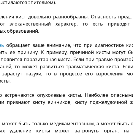
ыстилаются эпителием).
ления кист довольно разнообразны. Опасность предст
ют злокачественный характер, то есть приводят
ых образований.
нь
обращает ваше внимание, что при диагностике кис
ить ее причину. К примеру, причиной кисты могут б
а появится паразитарная киста. Если при травме произ
аней, то может развиться травматическая киста. Есл
 зарастут пазухи, то в процессе его взросления мо
сты.
о встречаются опухолевые кисты. Наиболее опасным
чи признают кисту яичников, кисту поджелудочной ж
ы может быть только медикаментозным, а может быть 
ях удаление кисты может затронуть орган, на