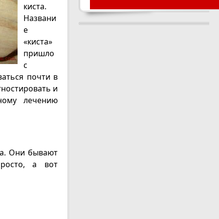
киста.
Названи
е
«киста»
пришло
с
ваться почти в
гностировать и
ному лечению
ра. Они бывают
росто, а вот