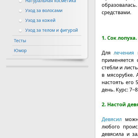
Натуральная косметика
образовалась.
Уход за волосами
средствами.
Уход за кожей
Уход за телом и фигурой
1. Сок лопуха.
Тесты
Юмор
Для
лечения
применяется 
стебли и лист
в мясорубке. 
настоять его 5
день. Курс: 7−8
2. Настой дев
Девясил
можно
любого проис
девясила и з