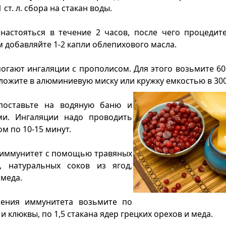
ст. л. сбора на стакан воды.
настояться в течение 2 часов, после чего процедит
 добавляйте 1-2 капли облепихового масла.
гают ингаляции с прополисом. Для этого возьмите 60
положите в алюминиевую миску или кружку емкостью в
300
поставьте на водяную баню и
и. Ингаляции надо проводить
м по 10-15 минут.
иммунитет с помощью травяных
в, натуральных соков из ягод,
 меда.
ения иммунитета возьмите по
и клюквы, по 1,5 стакана ядер грецких орехов и меда.