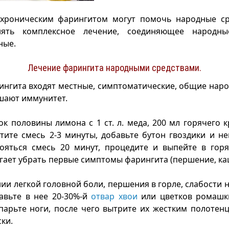
 хроническим фарингитом могут помочь народные ср
нять комплексное лечение, соединяющее народны
ные.
Лечение фарингита народными средствами.
ингита входят местные, симптоматические, общие наро
шают иммунитет.
к половины лимона с 1 ст. л. меда, 200 мл горячего к
тите смесь 2-3 минуты, добавьте бутон гвоздики и н
тояться смесь 20 минут, процедите и выпейте в горя
гает убрать первые симптомы фарингита (першение, ка
ии легкой головной боли, першения в горле, слабости н
авьте в нее 20-30%-й
отвар хвои
или цветков ромашки
арьте ноги, после чего вытрите их жестким полотен
ки.