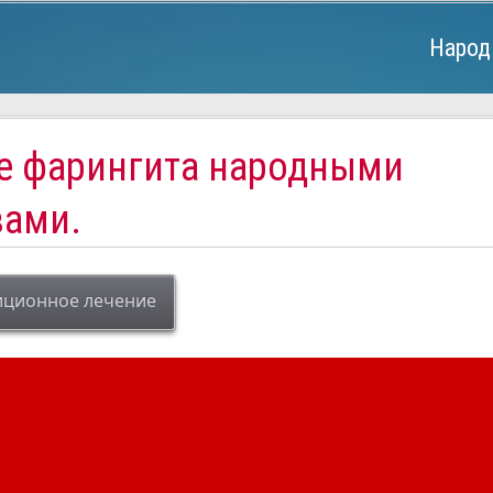
Народ
е фарингита народными
вами.
иционное лечение