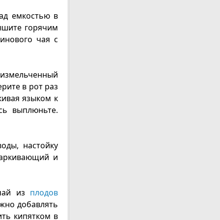
ад емкостью в
дышите горячим
инового чая с
 измельченный
ерите в рот раз
кивая языком к
сь выплюньте.
оды, настойку
харкивающий и
 чай из
плодов
ожно добавлять
ить кипятком в