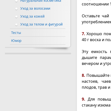
Натуральная косметика
соотношении 1 
Уход за волосами
Оставьте чай 
Уход за кожей
употреблением
Уход за телом и фигурой
Тесты
7.
Хорошо помо
40 г воска и 
Юмор
Эту емкость 
дышите парам
вечером и утро
8.
Повышайте 
настоев, чае
плодов, трав и
9.
Для повыш
стакану изюма 