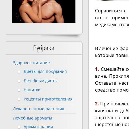
Справиться с
всего приме
медикаментоз
Рубрики
В лечение фар
которые повы
Здоровое питание
1.
Смешайте со
Диеты для похудания
вина. Прокипя
Лечебные диеты
Оставьте нас
средство помо
Напитки
Рецепты приготовления
2.
При появлен
Лекарственные растения.
кипятка и доб
тщательно поп
Лечебные ароматы
шерстяные нос
Ароматерапия