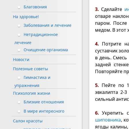
Благовония
3.
Сделайте
и
отваре наклон
На здоровье!
паром. После
Заболевания и лечение
медом. В этот
Нетрадиционное
лечение
4.
Потрите на
Очищение организма
суставчик золо
в день. Смесь
Новости
задней стенк
Полезные советы
Повторяйте пр
Гимнастика и
5.
Пейте по 1
упражнения
эвкалипта 2-
Психология жизни
сильный антис
Близкие отношения
В мире интересного
6.
Укрепить 
шиповника
, к
Салон красоты
ягоды калины,