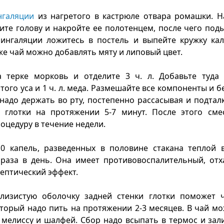
нгаляции
из нагретого в кастрюле отвара ромашки. Н
ите голову и накройте ее полотенцем, после чего по
 ингаляции ложитесь в постель и выпейте кружку кал
 же чай можно добавлять мяту и липовый цвет.
 терке морковь и отделите 3 ч. л. Добавьте туда
того уса и 1 ч. л. меда. Размешайте все компоненты и б
 надо держать во рту, постепенно рассасывая и подтал
е глотки на протяжении 5-7 минут. После этого сме
оцедуру в течение недели.
0 капель, разведенных в половине стакана теплой в
3 раза в день. Она имеет противовоспалительный, от
ептический эффект.
слизистую оболочку задней стенки глотки поможет
оторый надо пить на протяжении 2-3 месяцев. В чай м
 мелиссу и шалфей. Сбор надо всыпать в термос и зал