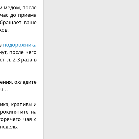
м медом, после
 час до приема
бращает ваше
ков.
ев
подорожника
ут, после чего
. л. 2-3 раза в
пения, охладите
очь.
ика, крапивы и
прокипятите на
горячего чая с
недель.