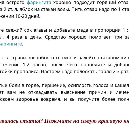
ия острого
фарингита
хорошо подходит горячий отвар
з 2 ст. л. яблок на стакан воды. Пить отвар надо по 1 ста
жении 10-20 дней.
е свежий сок агавы и добавьте меда в пропорции 1 :
 л. 4 раза в день. Средство хорошо помогает при з
фарингите
.
т. л. травы зверобоя в термос и залейте стаканом кип
 течение 1-2 часов, после чего процедите и добав
ойки прополиса. Настоем надо полоскать горло 2-3 раза
стые боли в горле, першение, осиплость голоса и каше
ет вам не откладывать выяснение причин и лечен
 своем здоровье вовремя, и вы получите более пол
авилась статья? Нажмите на самую красивую кн