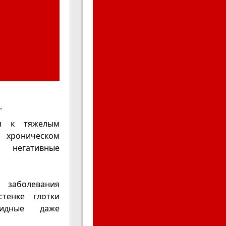
.
ся к тяжелым
 хроническом
негативные
заболевания
тенке глотки
видные даже