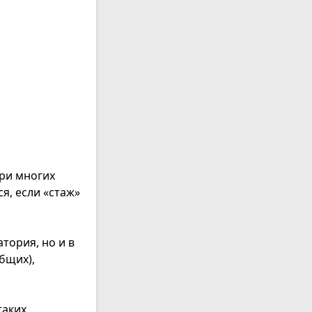
ри многих
я, если «стаж»
тория, но и в
бщих),
таких