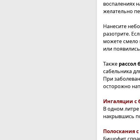
воспалениях н
желательно пер
Нанесите небо
разотрите. Есл
можете смело 
или появились
Также
рассол
сабельника дл
При заболеван
осторожно нат
Ингаляции с
В одном литре
накрывшись по
Полоскания 
Бишофит справ