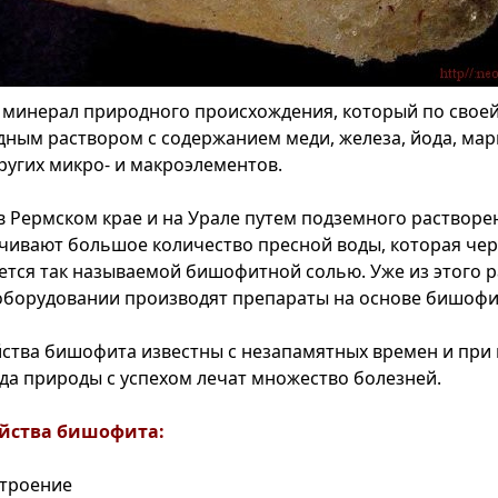
 минерал природного происхождения, который по своей
ным раствором с содержанием меди, железа, йода, мар
ругих микро- и макроэлементов.
в Рермском крае и на Урале путем подземного растворен
чивают большое количество пресной воды, которая чер
тся так называемой бишофитной солью. Уже из этого р
борудовании производят препараты на основе бишофи
ства бишофита известны с незапамятных времен и при
да природы с успехом лечат множество болезней.
ойства бишофита:
строение