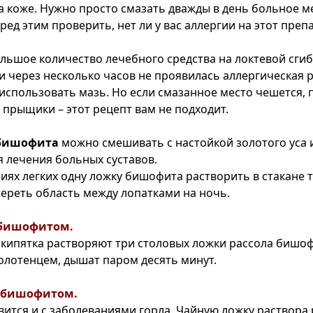
а коже. Нужно просто смазать дважды в день больное м
ед этим проверить, нет ли у вас аллергии на этот препа
льшое количество лечебного средства на локтевой сгиб
и через несколько часов не проявилась аллергическая р
использовать мазь. Но если смазанное место чешется, 
 прыщики – этот рецепт вам не подходит.
 бишофита
можно смешивать с настойкой золотого уса 
я лечения больных суставов.
иях легких одну ложку бишофита растворить в стакане 
ереть область между лопатками на ночь.
 бишофитом.
 кипятка растворяют три столовых ложки рассола бишоф
лотенцем, дышат паром десять минут.
с бишофитом.
ится и с заболеваниями горла. Чайную ложку раствора 