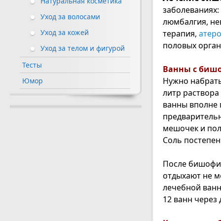
Натуральная косметика
заболеваниях:
Уход за волосами
люмбалгия, не
Уход за кожей
терапия,
атеро
половых орган
Уход за телом и фигурой
Тесты
Ванны с биш
Нужно набрать
Юмор
литр раствора
ванны вполне 
предварительн
мешочек и пол
Соль постепен
После бишофит
отдыхают не м
лечебной ванн
12 ванн через