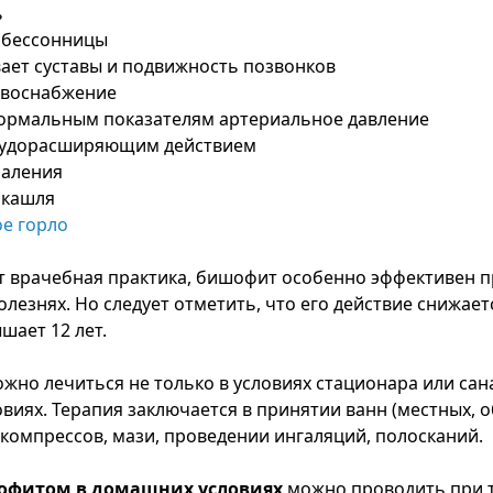
ь
т бессонницы
вает суставы и подвижность позвонков
овоснабжение
нормальным показателям артериальное давление
осудорасширяющим действием
паления
 кашля
е горло
т врачебная практика, бишофит особенно эффективен п
лезнях. Но следует отметить, что его действие снижаетс
шает 12 лет.
но лечиться не только в условиях стационара или сана
виях. Терапия заключается в принятии ванн (местных, о
компрессов, мази, проведении ингаляций, полосканий.
офитом в домашних условиях
можно проводить при 