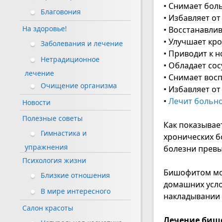
• Снимает бол
Благовония
• Избавляет о
На здоровье!
• Восстанавли
• Улучшает кр
Заболевания и лечение
• Приводит к 
Нетрадиционное
• Обладает с
лечение
• Снимает вос
Очищение организма
• Избавляет от
•
Лечит больно
Новости
Полезные советы
Как показывае
Гимнастика и
хронических бо
упражнения
болезни превы
Психология жизни
Бишофитом мож
Близкие отношения
домашних усло
В мире интересного
накладывании 
Салон красоты
Лечение биш