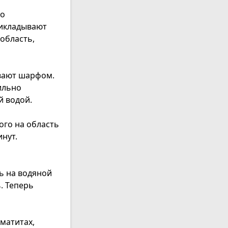
до
рикладывают
 область,
ывают шарфом.
ильно
й водой.
ого на область
нут.
ь на водяной
. Теперь
матитах,