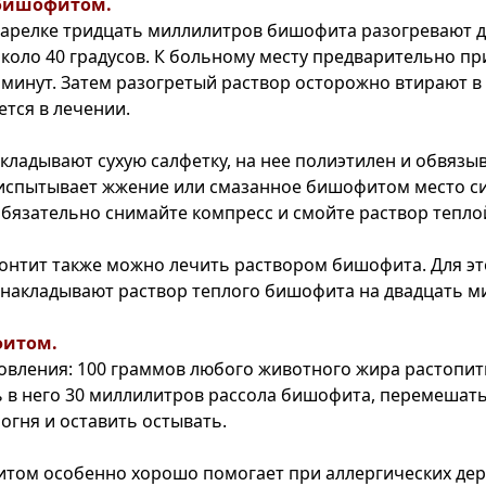
 бишофитом.
арелке тридцать миллилитров бишофита разогревают 
коло 40 градусов. К больному месту предварительно п
ь минут. Затем разогретый раствор осторожно втирают в
ется в лечении.
акладывают сухую салфетку, на нее полиэтилен и обвяз
испытывает жжение или смазанное бишофитом место с
обязательно снимайте компресс и смойте раствор тепло
онтит также можно лечить раствором бишофита. Для эт
 накладывают раствор теплого бишофита на двадцать ми
фитом.
овления: 100 граммов любого животного жира растопит
ь в него 30 миллилитров рассола бишофита, перемешать
огня и оставить остывать.
том особенно хорошо помогает при аллергических дер