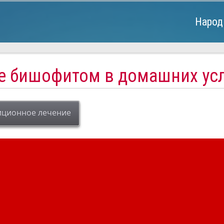
Народ
е бишофитом в домашних ус
иционное лечение