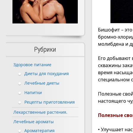
Бишофит – это
бромно-хлорид
молибдена и д
Рубрики
Его добывают 
Здоровое питание
скважины зака
время насыщае
Диеты для похудания
специальном о
Лечебные диеты
Напитки
Полезные свой
настоящего чу
Рецепты приготовления
Лекарственные растения.
Полезные св
Лечебные ароматы
• Улучшает на
Ароматерапия