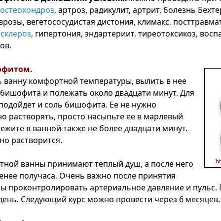
остеохондроз
, артроз, радикулит, артрит, болезнь Бехте
врозы, вегетососудистая дистония, климакс, посттравма
склероз
, гипертония, эндартериит, тиреотоксикоз, восп
ов.
офитом.
 ванну комфортной температуры, вылить в нее
 бишофита и полежать около двадцати минут. Для
подойдет и соль бишофита. Ее не нужно
о растворять, просто насыпьте ее в марлевый
ежите в ванной также не более двадцати минут.
но растворится.
ной ванны принимают теплый душ, а после него
енее получаса. Очень важно после принятия
ы проконтролировать артериальное давление и пульс.
 день. Следующий курс можно провести через 6 месяцев.