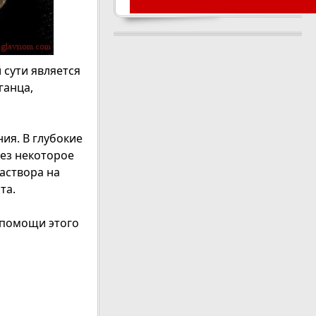
 сути является
ганца,
ия. В глубокие
ез некоторое
аствора на
та.
 помощи этого