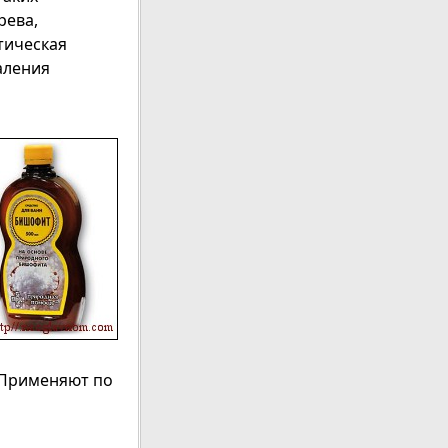
рева,
тическая
аления
 Применяют по