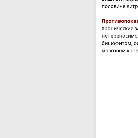
половине литр
Противопока
Хронические з
непереносимос
бишофитом, ос
мозговом кро