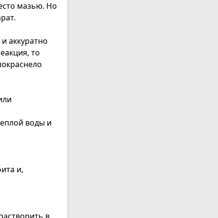
есто мазью. Но
рат.
 и аккуратно
еакция, то
покраснело
или
теплой воды и
ита и,
растворить в