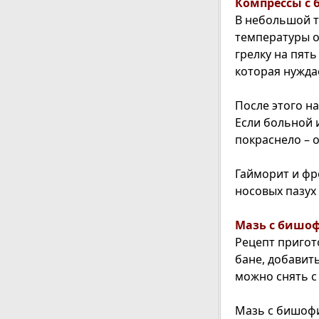
Компрессы с
В небольшой т
температуры о
грелку на пят
которая нужда
После этого н
Если больной 
покраснело – 
Гайморит и фр
носовых пазух
Мазь с бишо
Рецепт пригот
бане, добавит
можно снять с 
Мазь с бишофи