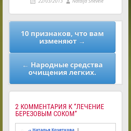
22/03/2013
Natalja Shevele
Навигация
10 признаков, что вам
по
изменяют →
записям
← Народные средства
очищения легких.
2 КОММЕНТАРИЯ К “ЛЕЧЕНИЕ
БЕРЕЗОВЫМ СОКОМ”
Наталья Кочеткова