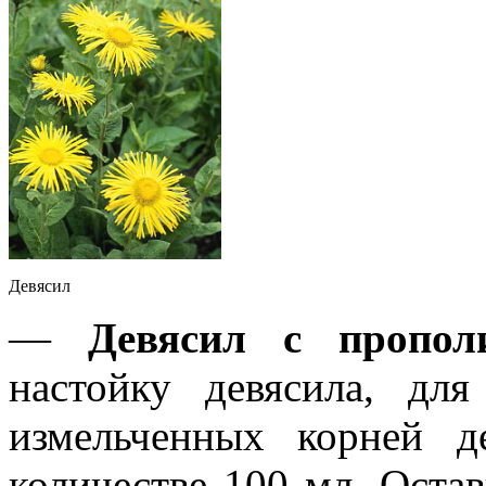
Девясил
—
Девясил с прополи
настойку девясила, дл
измельченных корней д
количестве 100 мл. Оста