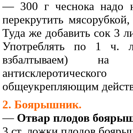
— 300 г чеснока надо н
перекрутить мясорубкой,
Туда же добавить сок 3 л
Употреблять по 1 ч. 
взбалтываем) на
антисклеротическог
общеукрепляющим действ
2. Боярышник.
—
Отвар плодов бояры
3 ст. ложки плодов бояры